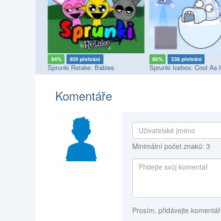
94%
409 přehrání
86%
338 přehrání
Sprunki Pyramixed: But Little Minis Deluxe
Sprunki Retake: Babies
Sprunki Icebox: Cool As 
Komentáře
Minimální počet znaků: 3
Prosím, přidávejte komentář