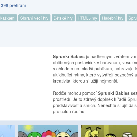
 396 přehrání
ekážkami
Sbírání věcí hry
Dětské hry
HTML5 hry
Hudební hry
Spru
Sprunki Babies
je nádherným zvratem v mi
oblíbených postaviček v barevném, veselém 
s ohledem na mladší publikum, nahrazuje int
uklidňující rytmy, které vytvářejí bezpečný
kreativita, kterou si užijí nejmenší.
Rodiče mohou pomocí
Sprunki Babies
sez
prostředí. Je to zdravý doplněk k řadě Spru
představivost a smích. Nenechte si ujít dal
pro celou rodinu!