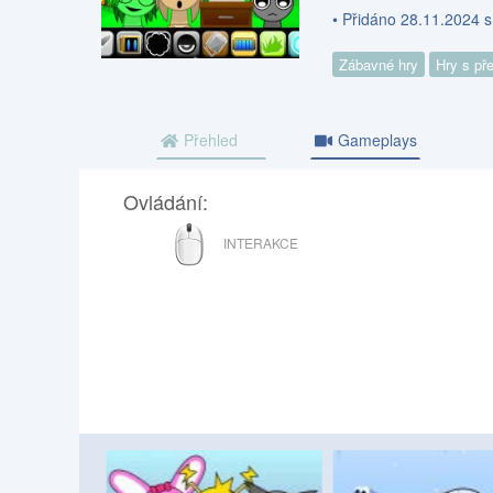
• Přidáno 28.11.2024 s
Zábavné hry
Hry s př
Přehled
Gameplays
Ovládání:
MYŠ
INTERAKCE