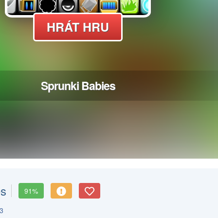
es
91%
3