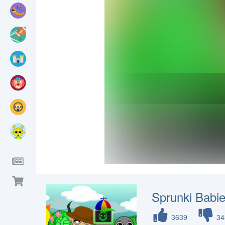
Sprunki Babi
3639
34