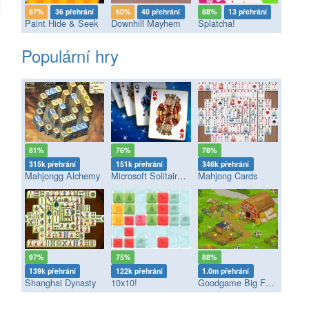
67%
36 přehrání
60%
40 přehrání
88%
13 přehrání
Paint Hide & Seek
Downhill Mayhem
Splatcha!
Populární hry
81%
76%
78%
315k přehrání
151k přehrání
346k přehrání
Mahjongg Alchemy
Microsoft Solitaire Collection
Mahjong Cards
97%
75%
88%
139k přehrání
122k přehrání
1.0m přehrání
Shanghai Dynasty
10x10!
Goodgame Big Farm