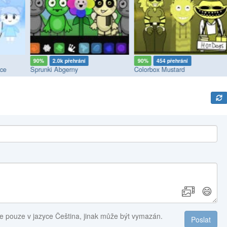
90%
2.0k přehrání
90%
454 přehrání
Ice
Sprunki Abgerny
Colorbox Mustard
😄
e pouze v jazyce Čeština, jinak může být vymazán.
Poslat