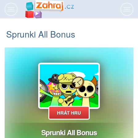
Přepnout
Přepn
navigaci
navig
Sprunki All Bonus