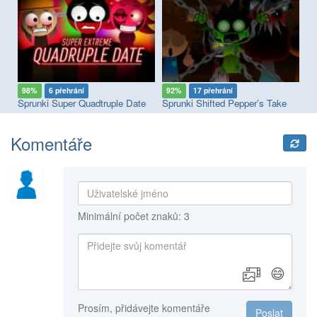
98%
6 přehrání
92%
17 přehrání
8
Sprunki Megaswap (Footlong's Take)
Sprunki Super Quadtruple Date
Sprunki Shifted Pepper’s Take
Sp
Komentáře
Minimální počet znaků: 3
😄
Prosím, přidávejte komentáře
Poslat