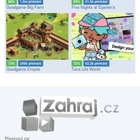
88%
1.0m přehrání
95%
61.6k přehrání
Goodgame Big Farm
Five Nights at Epstein’s
73%
246k přehrání
72%
62.2k přehrání
Goodgame Empire
Toca Life World
Přepnout na: