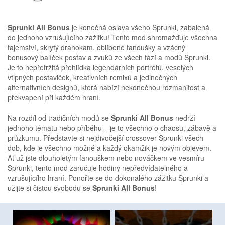
Sprunki All Bonus
je konečná oslava všeho Sprunki, zabalená
do jednoho vzrušujícího zážitku! Tento mod shromažďuje všechna
tajemství, skrytý drahokam, oblíbené fanoušky a vzácný
bonusový balíček postav a zvuků ze všech fází a modů Sprunki.
Je to nepřetržitá přehlídka legendárních portrétů, veselých
vtipných postaviček, kreativních remixů a jedinečných
alternativních designů, která nabízí nekonečnou rozmanitost a
překvapení při každém hraní.
Na rozdíl od tradičních modů se
Sprunki All Bonus
nedrží
jednoho tématu nebo příběhu – je to všechno o chaosu, zábavě a
průzkumu. Představte si nejdivočejší crossover Sprunki všech
dob, kde je všechno možné a každý okamžik je novým objevem.
Ať už jste dlouholetým fanouškem nebo nováčkem ve vesmíru
Sprunki, tento mod zaručuje hodiny nepředvídatelného a
vzrušujícího hraní. Ponořte se do dokonalého zážitku Sprunki a
užijte si čistou svobodu se
Sprunki All Bonus
!