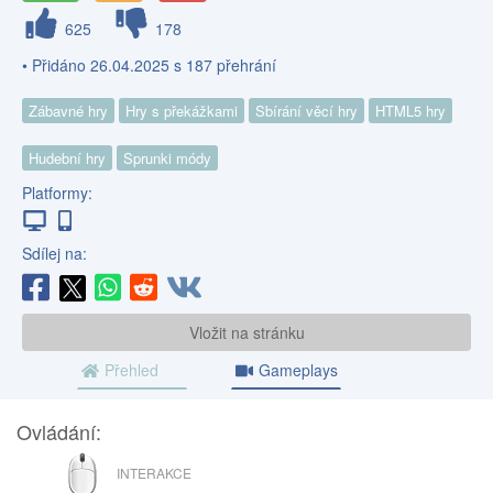
625
178
• Přidáno 26.04.2025 s 187 přehrání
Zábavné hry
Hry s překážkami
Sbírání věcí hry
HTML5 hry
Hudební hry
Sprunki módy
Platformy:
Sdílej na:
Vložit na stránku
Přehled
Gameplays
Ovládání:
MYŠ
INTERAKCE