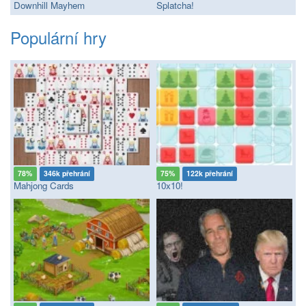
Downhill Mayhem
Splatcha!
Populární hry
78%
346k přehrání
75%
122k přehrání
Mahjong Cards
10x10!