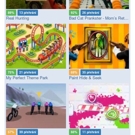
89%
13 přehrání
92%
26 přehrání
Real Hunting
Bad Cat Prankster - Mom’s Return
75%
21 přehrání
69%
35 přehrání
My Perfect Theme Park
Paint Hide & Seek
57%
39 přehrání
88%
11 přehrání