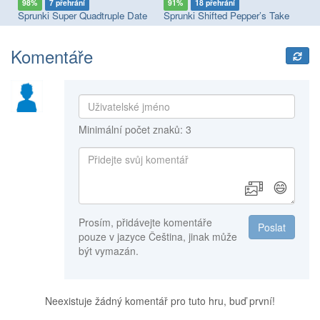
98%
7 přehrání
91%
18 přehrání
8
Sprunki Megaswap (Footlong's Take)
Sprunki Super Quadtruple Date
Sprunki Shifted Pepper’s Take
Sp
Komentáře
Minimální počet znaků: 3
😄
Prosím, přidávejte komentáře
Poslat
pouze v jazyce Čeština, jinak může
být vymazán.
Neexistuje žádný komentář pro tuto hru, buď první!