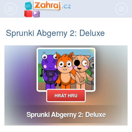
Přepnout
Přepn
navigaci
navig
Sprunki Abgerny 2: Deluxe