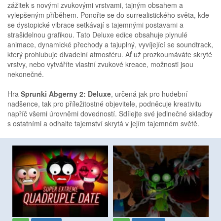
zážitek s novými zvukovými vrstvami, tajným obsahem a
vylepšeným příběhem. Ponořte se do surrealistického světa, kde
se dystopické vibrace setkávají s tajemnými postavami a
strašidelnou grafikou. Tato Deluxe edice obsahuje plynulé
animace, dynamické přechody a tajuplný, vyvíjející se soundtrack,
který prohlubuje divadelní atmosféru. Ať už prozkoumáváte skryté
vrstvy, nebo vytváříte vlastní zvukové kreace, možnosti jsou
nekonečné.
Hra
Sprunki Abgerny 2: Deluxe
, určená jak pro hudební
nadšence, tak pro příležitostné objevitele, podněcuje kreativitu
napříč všemi úrovněmi dovedností. Sdílejte své jedinečné skladby
s ostatními a odhalte tajemství skrytá v jejím tajemném světě.