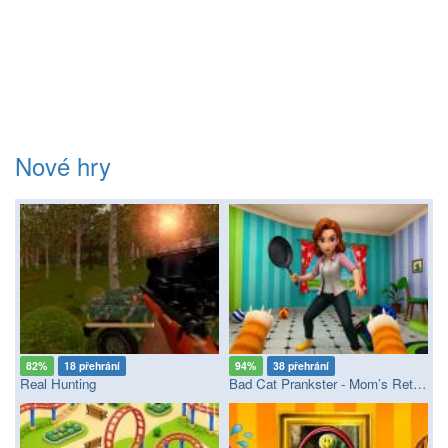
Nové hry
82%
18 přehrání
94%
38 přehrání
Real Hunting
Bad Cat Prankster - Mom’s Return