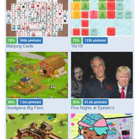
78%
346k přehrání
75%
122k přehrání
Mahjong Cards
10x10!
88%
1.0m přehrání
95%
61.6k přehrání
Goodgame Big Farm
Five Nights at Epstein’s