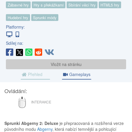
Zábavné hry
Hry s překážkami
Sbírání věcí hry
HTML5 hry
Hudební hry
Sprunki módy
Platformy:
Sdílej na:
Vložit na stránku
Přehled
Gameplays
Ovládání:
MYŠ
INTERAKCE
Sprunki Abgerny 2: Deluxe
je přepracovaná a rozšířená verze
původního modu
Abgerny
, která nabízí temnější a pohlcující