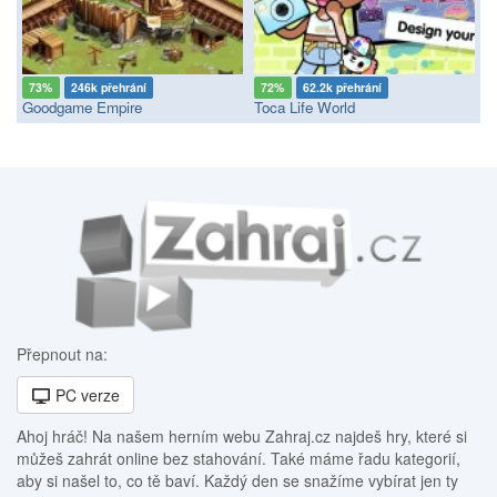
73%
246k přehrání
72%
62.2k přehrání
Goodgame Empire
Toca Life World
Přepnout na:
PC verze
Ahoj hráč! Na našem herním webu Zahraj.cz najdeš hry, které si
můžeš zahrát online bez stahování. Také máme řadu kategorií,
aby si našel to, co tě baví. Každý den se snažíme vybírat jen ty