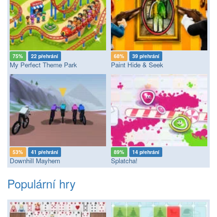
75%
22 přehrání
68%
39 přehrání
My Perfect Theme Park
Paint Hide & Seek
53%
41 přehrání
89%
14 přehrání
Downhill Mayhem
Splatcha!
Populární hry