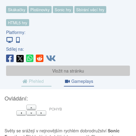
Skákačky
Plošinovky
Sonic hry
Sbírání věcí hry
HTML5 hry
Platformy:
Sdílej na:
Vložit na stránku
Přehled
Gameplays
Ovládání:
NAHORU
POHYB
VLEVO
DOLŮ
VPRAVO
Světy se srážejí v nejnovějším rychlém dobrodružství
Sonic