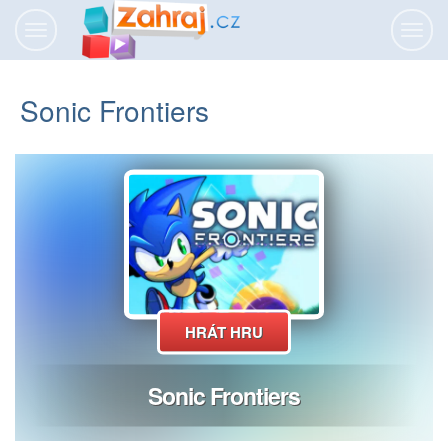
Přepnout
Přepn
navigaci
navig
Sonic Frontiers