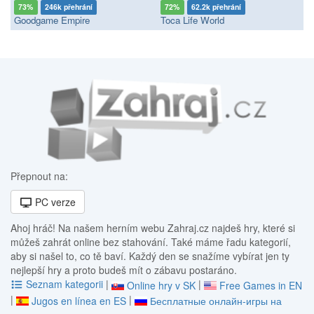
73%
246k přehrání
72%
62.2k přehrání
Goodgame Empire
Toca Life World
Přepnout na:
PC verze
Ahoj hráč! Na našem herním webu Zahraj.cz najdeš hry, které si
můžeš zahrát online bez stahování. Také máme řadu kategorií,
aby si našel to, co tě baví. Každý den se snažíme vybírat jen ty
nejlepší hry a proto budeš mít o zábavu postaráno.
Seznam kategorii
|
|
Online hry v SK
Free Games in EN
|
|
Jugos en línea en ES
Бесплатные онлайн-игры на