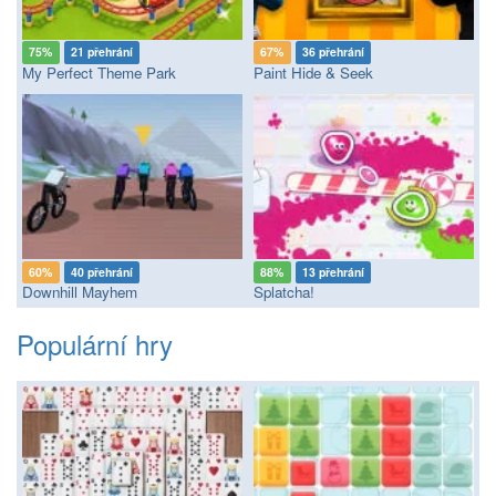
75%
21 přehrání
67%
36 přehrání
My Perfect Theme Park
Paint Hide & Seek
60%
40 přehrání
88%
13 přehrání
Downhill Mayhem
Splatcha!
Populární hry