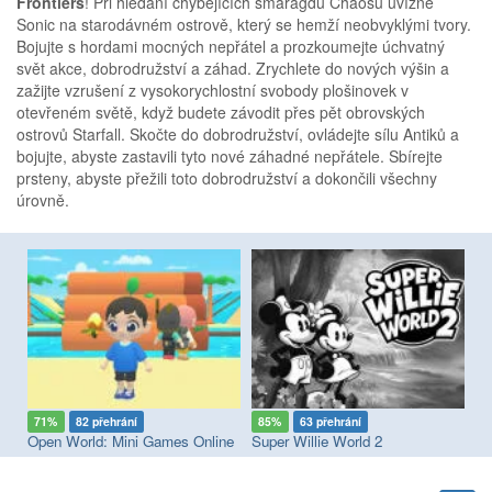
Frontiers
! Při hledání chybějících smaragdů Chaosu uvízne
Sonic na starodávném ostrově, který se hemží neobvyklými tvory.
Bojujte s hordami mocných nepřátel a prozkoumejte úchvatný
svět akce, dobrodružství a záhad. Zrychlete do nových výšin a
zažijte vzrušení z vysokorychlostní svobody plošinovek v
otevřeném světě, když budete závodit přes pět obrovských
ostrovů Starfall. Skočte do dobrodružství, ovládejte sílu Antiků a
bojujte, abyste zastavili tyto nové záhadné nepřátele. Sbírejte
prsteny, abyste přežili toto dobrodružství a dokončili všechny
úrovně.
71%
82 přehrání
85%
63 přehrání
7
Open World: Mini Games Online
Super Willie World 2
La