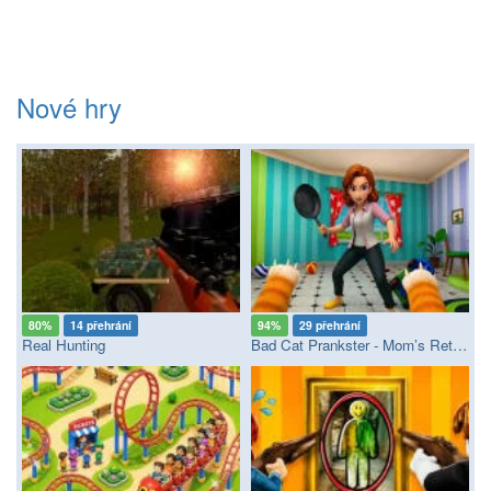
Nové hry
80%
14 přehrání
94%
29 přehrání
Real Hunting
Bad Cat Prankster - Mom’s Return