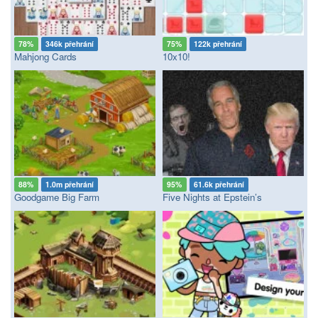
78%
346k přehrání
75%
122k přehrání
Mahjong Cards
10x10!
88%
1.0m přehrání
95%
61.6k přehrání
Goodgame Big Farm
Five Nights at Epstein’s