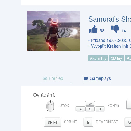
Samurai’s S
58
14
• Přidáno 19.04.2025 s
• Vývojář:
Kraken Ink 
Akční hry
3D hry
Ad
Přehled
Gameplays
Ovládání:
MYŠ
W
POHYB
ÚTOK
A
S
D
SPRINT
DOVEDNOST
SHIFT
E
Q