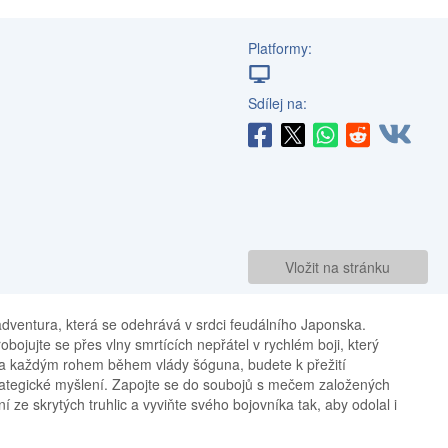
Platformy:
Sdílej na:
Vložit na stránku
adventura, která se odehrává v srdci feudálního Japonska.
bojujte se přes vlny smrtících nepřátel v rychlém boji, který
za každým rohem během vlády šóguna, budete k přežití
trategické myšlení. Zapojte se do soubojů s mečem založených
 ze skrytých truhlic a vyviňte svého bojovníka tak, aby odolal i