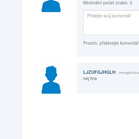
Minimální počet znaků: 3
Prosím, přidávejte komentář
LJZUFGJHGLH
(neregistrova
nej hra