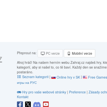
Přepnout na:
PC verze
Mobilní verze
Ahoj hráč! Na našem herním webu Zahraj.cz najdeš hry, kt
kategorií, aby si našel to, co tě baví. Každý den se snažíme
postaráno.
Seznam kategorii
|
|
Online hry v SK
Free Games
игры на РУС
Hry pro vaše webové stránky
|
Preference
|
Zásady ochr
Kontakt