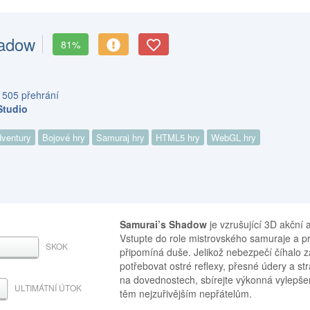
hadow
81%
 505 přehrání
Studio
ventury
Bojové hry
Samuraj hry
HTML5 hry
WebGL hry
Samurai’s Shadow
je vzrušující 3D akční 
Vstupte do role mistrovského samuraje a pro
SKOK
MEZERNÍK
připomíná duše. Jelikož nebezpečí číhalo 
potřebovat ostré reflexy, přesné údery a s
na dovednostech, sbírejte výkonná vylepšení
ULTIMÁTNÍ ÚTOK
těm nejzuřivějším nepřátelům.