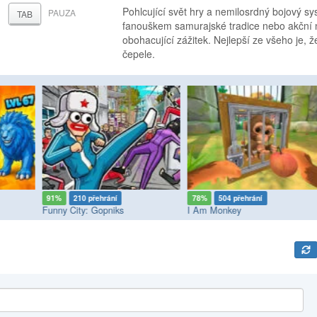
Pohlcující svět hry a nemilosrdný bojový sy
PAUZA
TAB
fanouškem samurajské tradice nebo akční
obohacující zážitek. Nejlepší ze všeho je, 
čepele.
91%
210 přehrání
78%
504 přehrání
Funny City: Gopniks
I Am Monkey