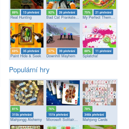
89%
13 přehrání
92%
26 přehrání
75%
21 přehrání
Real Hunting
Bad Cat Prankster - Mom’s Return
My Perfect Theme Park
69%
35 přehrání
57%
39 přehrání
88%
11 přehrání
Paint Hide & Seek
Downhill Mayhem
Splatcha!
Populární hry
81%
76%
78%
315k přehrání
151k přehrání
346k přehrání
Mahjongg Alchemy
Microsoft Solitaire Collection
Mahjong Cards