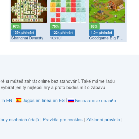
97%
75%
88%
139k přehrání
122k přehrání
1.0m přehrání
Shanghai Dynasty
10x10!
Goodgame Big Farm
eré si můžeš zahrát online bez stahování. Také máme řadu
 vybírat jen ty nejlepší hry a proto budeš mít o zábavu
|
|
 in EN
Jugos en línea en ES
Бесплатные онлайн-
any osobních údajů
|
Pravidla pro cookies
|
Základní pravidla
|