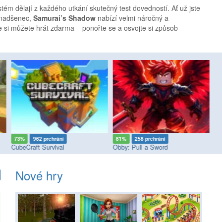
stém dělají z každého utkání skutečný test dovedností. Ať už jste
 nadšenec,
Samurai’s Shadow
nabízí velmi náročný a
že si můžete hrát zdarma – ponořte se a osvojte si způsob
73%
962 přehrání
81%
258 přehrání
9
CubeCraft Survival
Obby: Pull a Sword
Nové hry