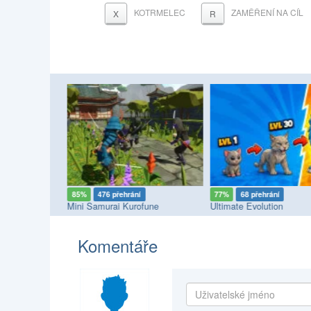
KOTRMELEC
ZAMĚŘENÍ NA CÍL
X
R
85%
476 přehrání
77%
68 přehrání
Mini Samurai Kurofune
Ultimate Evolution
Komentáře