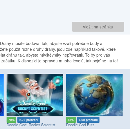
Vložit na stránku
. Dráhy musíte budovat tak, abyste vzali potřebné body a
ůžete použít různé druhy dráhy, jsou zde například takové, které
at dráhu tak, abyste návštěvníky nepřevrátili. To by pro vás
 začátku. K dispozici je opravdu mnoho levelů, tak pojďme na to!
79%
2.7k přehrání
87%
6.9k přehrání
6
tasy World of Magic
Doodle God: Rocket Scientist
Doodle God Blitz
Ro