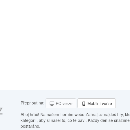
Přepnout na:
PC verze
Mobilní verze
Ahoj hráč! Na našem herním webu Zahraj.cz najdeš hry, kt
kategorií, aby si našel to, co tě baví. Každý den se snažíme
postaráno.