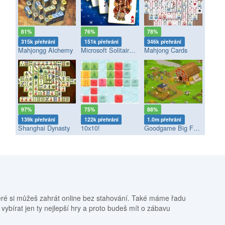
81%
76%
78%
315k přehrání
151k přehrání
346k přehrání
Mahjongg Alchemy
Microsoft Solitaire Collection
Mahjong Cards
97%
75%
88%
139k přehrání
122k přehrání
1.0m přehrání
Shanghai Dynasty
10x10!
Goodgame Big Farm
eré si můžeš zahrát online bez stahování. Také máme řadu
 vybírat jen ty nejlepší hry a proto budeš mít o zábavu