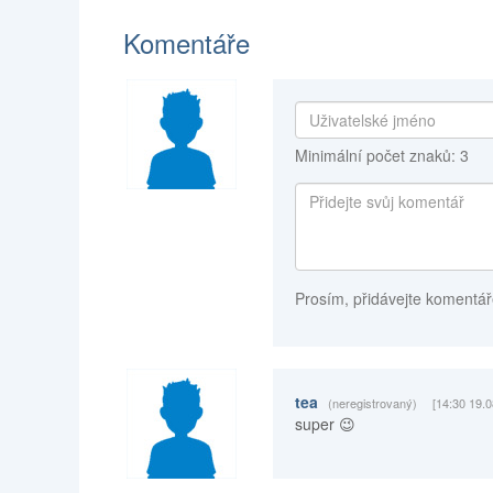
Komentáře
Minimální počet znaků: 3
Prosím, přidávejte komentář
tea
(neregistrovaný)
[14:30 19.0
super 😉