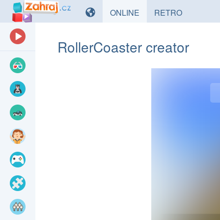
HRY
HRY
ONLINE
RETRO
RollerCoaster creator