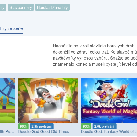
hry
Stavební hry
Horská Dráha hry
Hry ze série
Nacházíte se v roli stavitele horských drah
dokončili ve zdraví celou trať. Ke stavbě m
návštěvníky vynesou vzhůru. Snažte se uděl
znamenalo konec a museli byste jít level od
90%
2.9k přehrání
93%
2.6k přehrání
Build Amusement Park with Pomni
Doodle God Good Old Times
Doodle God: Fan