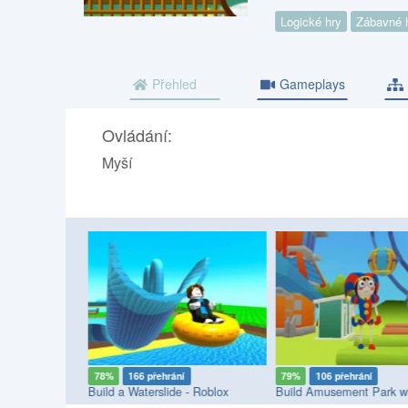
Logické hry
Zábavné 
Přehled
Gameplays
Ovládání:
Myší
í
78%
166 přehrání
79%
106 přehrání
or 2
Build a Waterslide - Roblox