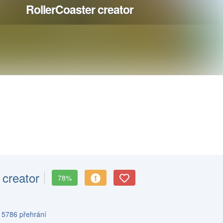
 creator
78%
s 5786 přehrání