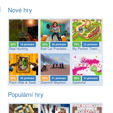
Nové hry
82%
18 přehrání
94%
38 přehrání
75%
22 přehrání
Real Hunting
Bad Cat Prankster - Mom’s Return
My Perfect Theme Park
68%
39 přehrání
53%
41 přehrání
89%
14 přehrání
Paint Hide & Seek
Downhill Mayhem
Splatcha!
Populární hry