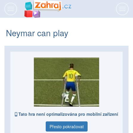
Přepnout
Přepn
navigaci
navig
Neymar can play
Tato hra není optimalizována pro mobilní zařízení
Přesto pokračovat