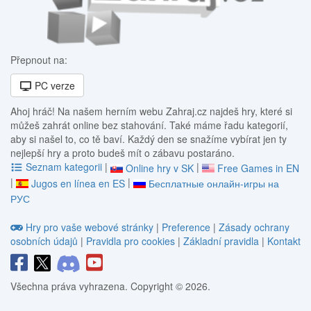
Přepnout na:
PC verze
Ahoj hráč! Na našem herním webu Zahraj.cz najdeš hry, které si
můžeš zahrát online bez stahování. Také máme řadu kategorií,
aby si našel to, co tě baví. Každý den se snažíme vybírat jen ty
nejlepší hry a proto budeš mít o zábavu postaráno.
Seznam kategorii
|
|
Online hry v SK
Free Games in EN
|
|
Jugos en línea en ES
Бесплатные онлайн-игры на
РУС
Hry pro vaše webové stránky
|
Preference
|
Zásady ochrany
osobních údajů
|
Pravidla pro cookies
|
Základní pravidla
|
Kontakt
Všechna práva vyhrazena. Copyright © 2026.