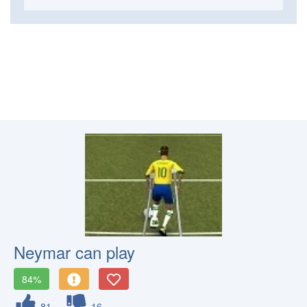
Neymar can play
84%
81
16