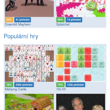
53%
41 přehrání
89%
14 přehrání
Downhill Mayhem
Splatcha!
Populární hry
78%
346k přehrání
75%
122k přehrání
Mahjong Cards
10x10!