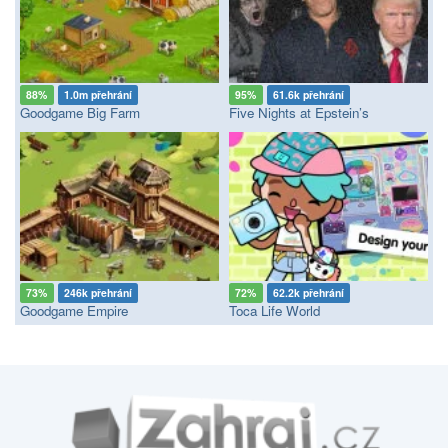
88%
1.0m přehrání
95%
61.6k přehrání
Goodgame Big Farm
Five Nights at Epstein’s
73%
246k přehrání
72%
62.2k přehrání
Goodgame Empire
Toca Life World