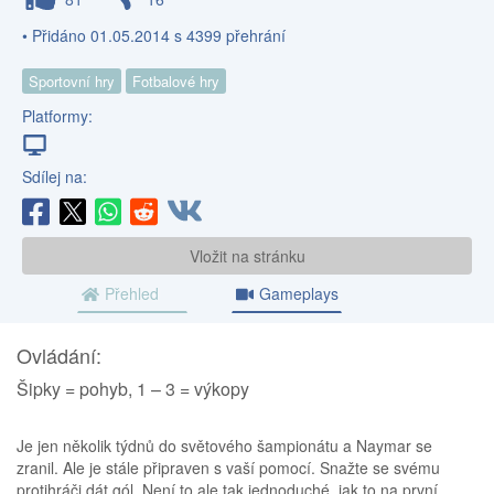
• Přidáno 01.05.2014 s 4399 přehrání
Sportovní hry
Fotbalové hry
Platformy:
Sdílej na:
Vložit na stránku
Přehled
Gameplays
Ovládání:
Šipky = pohyb, 1 – 3 = výkopy
Je jen několik týdnů do světového šampionátu a Naymar se
zranil. Ale je stále připraven s vaší pomocí. Snažte se svému
protihráči dát gól. Není to ale tak jednoduché, jak to na první