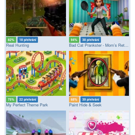
82%
18 přehrání
94%
38 přehrání
Real Hunting
Bad Cat Prankster - Mom’s Return
75%
22 přehrání
68%
39 přehrání
My Perfect Theme Park
Paint Hide & Seek