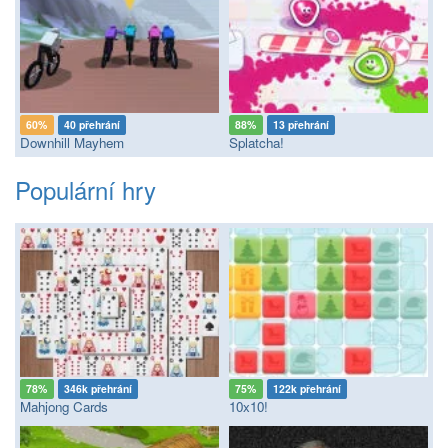
60%
40 přehrání
88%
13 přehrání
Downhill Mayhem
Splatcha!
Populární hry
78%
346k přehrání
75%
122k přehrání
Mahjong Cards
10x10!