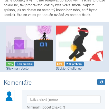
různé bodláky a vy musíte reagovat opravdu velmi rychle, protože
pokud ne, tak prohráváte, což by byla velká škoda. Najděte
způsob, jak se dostat na samotný konec bez toho, aniž byste
zemřeli. Hra se velmi jednoduše ovládá za pomocí šipek.
75%
3.5k přehrání
63%
2.3k přehrání
7
Stickman Vector
Stickjet Challenge
St
Komentáře
Minimální počet znaků: 3