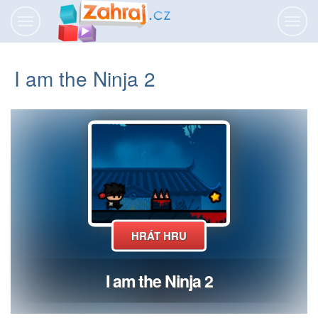
Přepnout
Přepn
navigaci
navig
I am the Ninja 2