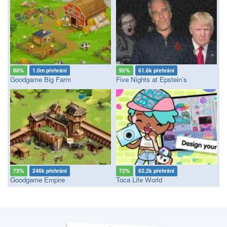
88%
1.0m přehrání
95%
61.6k přehrání
Goodgame Big Farm
Five Nights at Epstein’s
73%
246k přehrání
72%
62.2k přehrání
Goodgame Empire
Toca Life World