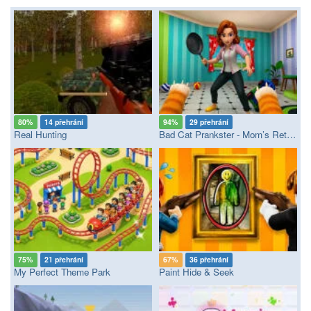
80%
14 přehrání
94%
29 přehrání
Real Hunting
Bad Cat Prankster - Mom’s Return
75%
21 přehrání
67%
36 přehrání
My Perfect Theme Park
Paint Hide & Seek