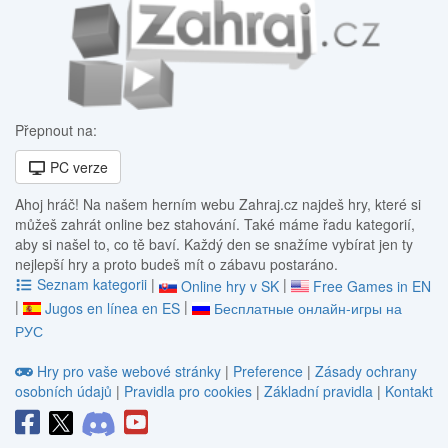
Přepnout na:
PC verze
Ahoj hráč! Na našem herním webu Zahraj.cz najdeš hry, které si
můžeš zahrát online bez stahování. Také máme řadu kategorií,
aby si našel to, co tě baví. Každý den se snažíme vybírat jen ty
nejlepší hry a proto budeš mít o zábavu postaráno.
Seznam kategorii
|
|
Online hry v SK
Free Games in EN
|
|
Jugos en línea en ES
Бесплатные онлайн-игры на
РУС
Hry pro vaše webové stránky
|
Preference
|
Zásady ochrany
osobních údajů
|
Pravidla pro cookies
|
Základní pravidla
|
Kontakt