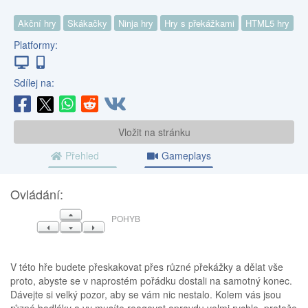
Akční hry
Skákačky
Ninja hry
Hry s překážkami
HTML5 hry
Platformy:
Sdílej na:
Vložit na stránku
Přehled
Gameplays
Ovládání:
NAHORU
POHYB
VLEVO
DOLŮ
VPRAVO
V této hře budete přeskakovat přes různé překážky a dělat vše
proto, abyste se v naprostém pořádku dostali na samotný konec.
Dávejte si velký pozor, aby se vám nic nestalo. Kolem vás jsou