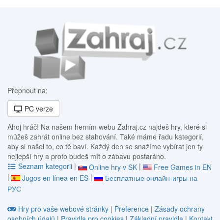
Přepnout na:
PC verze
Ahoj hráč! Na našem herním webu Zahraj.cz najdeš hry, které si
můžeš zahrát online bez stahování. Také máme řadu kategorií,
aby si našel to, co tě baví. Každý den se snažíme vybírat jen ty
nejlepší hry a proto budeš mít o zábavu postaráno.
Seznam kategorii
|
|
Online hry v SK
Free Games in EN
|
|
Jugos en línea en ES
Бесплатные онлайн-игры на
РУС
Hry pro vaše webové stránky
|
Preference
|
Zásady ochrany
osobních údajů
|
Pravidla pro cookies
|
Základní pravidla
|
Kontakt