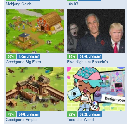
Mahjong Cards
10x10!
88%
1.0m přehrání
95%
61.6k přehrání
Goodgame Big Farm
Five Nights at Epstein’s
73%
246k přehrání
72%
62.2k přehrání
Goodgame Empire
Toca Life World