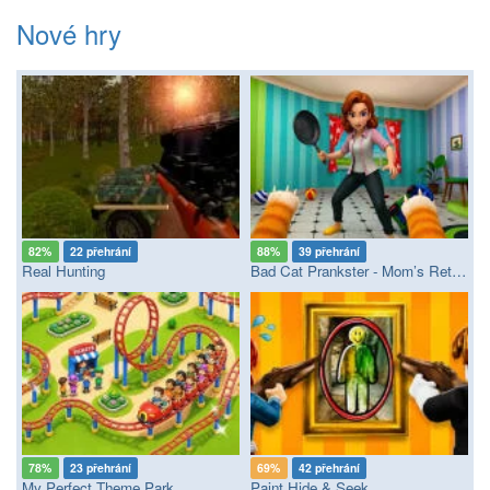
Nové hry
82%
22 přehrání
88%
39 přehrání
Real Hunting
Bad Cat Prankster - Mom’s Return
78%
23 přehrání
69%
42 přehrání
My Perfect Theme Park
Paint Hide & Seek