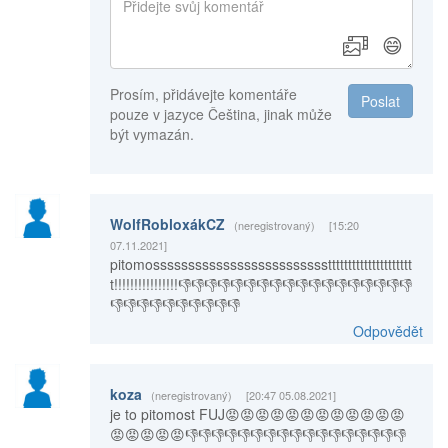
😄
Prosím, přidávejte komentáře
Poslat
pouze v jazyce Čeština, jinak může
být vymazán.
WolfRobloxákCZ
(neregistrovaný)
[15:20
07.11.2021]
pitomosssssssssssssssssssssssssttttttttttttttttttttt
t!!!!!!!!!!!!!!!!👎👎👎👎👎👎👎👎👎👎👎👎👎👎👎👎👎👎
👎👎👎👎👎👎👎👎👎👎
Odpovědět
koza
(neregistrovaný)
[20:47 05.08.2021]
je to pitomost FUJ😡😡😡😡😡😡😡😡😡😡😡😡
😡😡😡😡😡👎👎👎👎👎👎👎👎👎👎👎👎👎👎👎👎👎