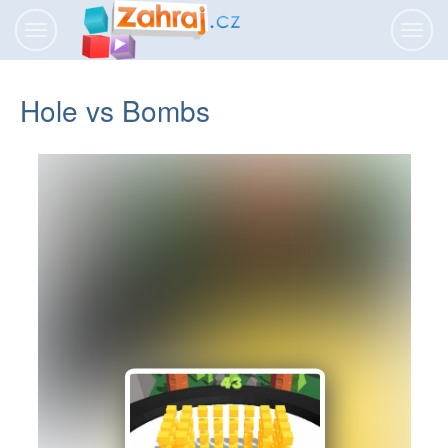
Přepnout
Přepn
navigaci
navig
Hole vs Bombs