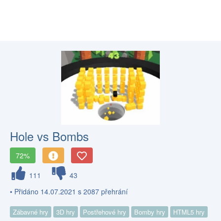
Hole vs Bombs
72%
111
43
• Přidáno 14.07.2021 s 2087 přehrání
Zábavné hry
3D hry
Postřehové hry
Bomby hry
HTML5 hry