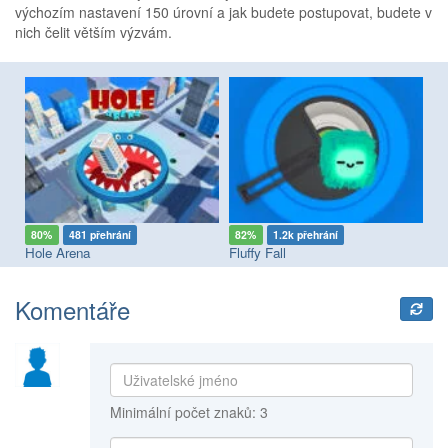
výchozím nastavení 150 úrovní a jak budete postupovat, budete v
nich čelit větším výzvám.
80%
481 přehrání
82%
1.2k přehrání
8
Hole Arena
Fluffy Fall
Tu
Komentáře
Minimální počet znaků: 3