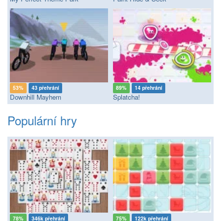
53%
43 přehrání
89%
14 přehrání
Downhill Mayhem
Splatcha!
Populární hry
78%
346k přehrání
75%
122k přehrání