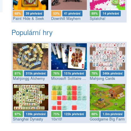
68%
39 přehrání
53%
41 přehrání
89%
14 přehrání
Paint Hide & Seek
Downhill Mayhem
Splatcha!
Populární hry
81%
315k přehrání
76%
151k přehrání
78%
346k přehrání
Mahjongg Alchemy
Microsoft Solitaire Collection
Mahjong Cards
97%
139k přehrání
75%
122k přehrání
88%
1.0m přehrání
Shanghai Dynasty
10x10!
Goodgame Big Farm