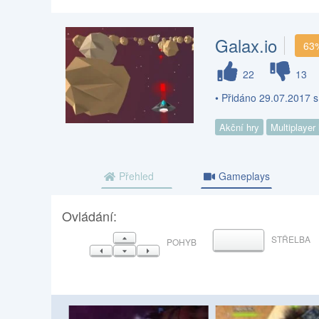
Galax.io
63
22
13
• Přidáno 29.07.2017 
Akční hry
Multiplayer
Přehled
Gameplays
Ovládání:
NAHORU
STŘELBA
MEZERNÍK
POHYB
VLEVO
DOLŮ
VPRAVO