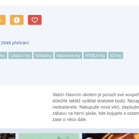
%
s 2948 přehrání
 hry
Létající hry
Střílečky
Vesmírné hry
HTML5 hry
IO hry
Vaším hlavním úkolem je porazit své soupeře
důležité taktéž vydělat dostatek bodů. Neza
nedostanete. Nakupujte nové věci, zlepšujte
zábavu na herní ploše, kde bojujete s ostat
zase o něco dále.