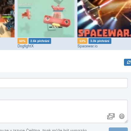
60%
2.6k přehrání
53%
3.0k přehrání
DogfightX
Spacewar.io
😄
ouze v jazyce Čeština, jinak může být vymazán.