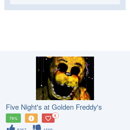
Five Night's at Golden Freddy's
6
76%
5267
1669