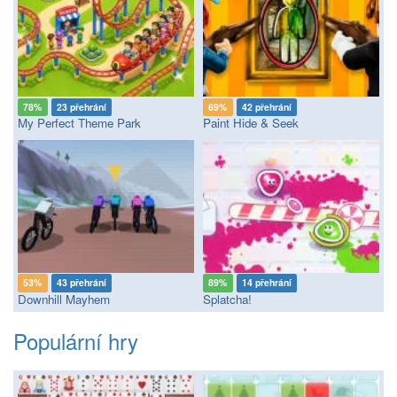
78%
23 přehrání
69%
42 přehrání
My Perfect Theme Park
Paint Hide & Seek
53%
43 přehrání
89%
14 přehrání
Downhill Mayhem
Splatcha!
Populární hry