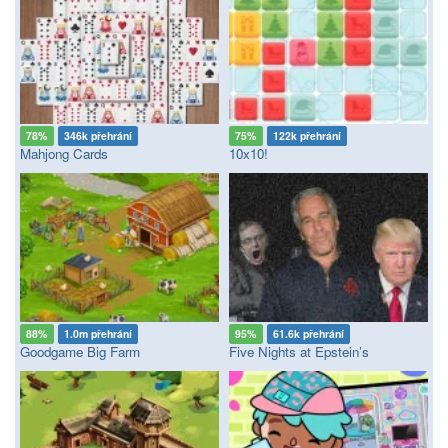
78%
346k přehrání
75%
122k přehrání
Mahjong Cards
10x10!
88%
1.0m přehrání
95%
61.6k přehrání
Goodgame Big Farm
Five Nights at Epstein’s