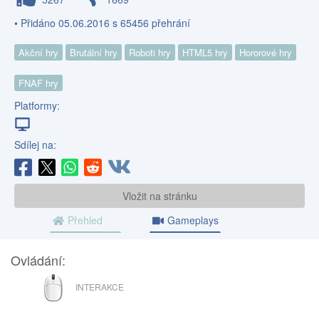
• Přidáno 05.06.2016 s 65456 přehrání
Akční hry
Brutální hry
Roboti hry
HTML5 hry
Hororové hry
FNAF hry
Platformy:
Sdílej na:
Vložit na stránku
Přehled
Gameplays
Ovládání:
MYŠ
INTERAKCE