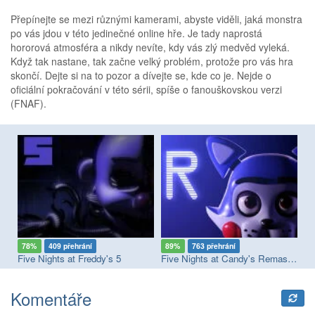
Přepínejte se mezi různými kamerami, abyste viděli, jaká monstra
po vás jdou v této jedinečné online hře. Je tady naprostá
hororová atmosféra a nikdy nevíte, kdy vás zlý medvěd vyleká.
Když tak nastane, tak začne velký problém, protože pro vás hra
skončí. Dejte si na to pozor a dívejte se, kde co je. Nejde o
oficiální pokračování v této sérii, spíše o fanouškovskou verzi
(FNAF).
78%
409 přehrání
89%
763 přehrání
8
Five Nights at Freddy's 5
Five Nights at Candy's Remaster
Ul
Komentáře