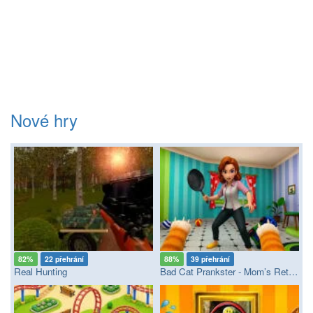
Nové hry
82%
22 přehrání
88%
39 přehrání
Real Hunting
Bad Cat Prankster - Mom’s Return