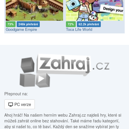
73%
246k přehrání
72%
62.2k přehrání
Goodgame Empire
Toca Life World
Přepnout na:
PC verze
Ahoj hráč! Na našem herním webu Zahraj.cz najdeš hry, které si
můžeš zahrát online bez stahování. Také máme řadu kategorií,
aby si našel to, co tě baví. Každý den se snažíme vybírat jen ty