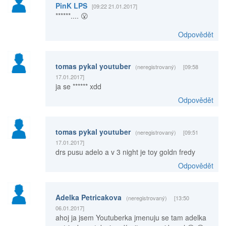
PinK LPS
[09:22 21.01.2017]
******.... 😮
Odpovědět
tomas pykal youtuber
(neregistrovaný)
[09:58
17.01.2017]
ja se ****** xdd
Odpovědět
tomas pykal youtuber
(neregistrovaný)
[09:51
17.01.2017]
drs pusu adelo a v 3 night je toy goldn fredy
Odpovědět
Adelka Petricakova
(neregistrovaný)
[13:50
06.01.2017]
ahoj ja jsem Youtuberka jmenuju se tam adelka