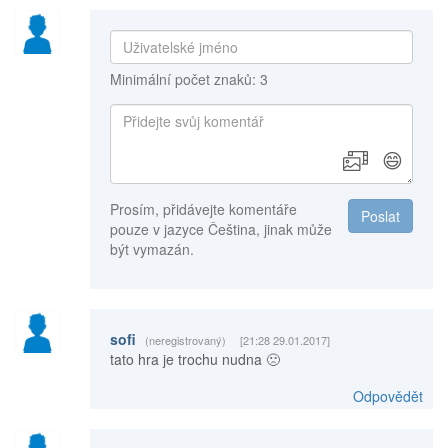
Minimální počet znaků: 3
😄
Prosím, přidávejte komentáře
Poslat
pouze v jazyce Čeština, jinak může
být vymazán.
sofi
(neregistrovaný)
[21:28 29.01.2017]
tato hra je trochu nudna 🙁
Odpovědět