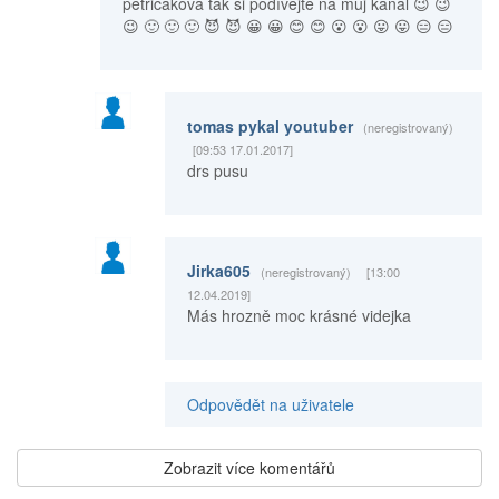
petricakova tak si podívejte na muj kanal 😉 😉
😉 🙂 🙂 🙂 😈 😈 😀 😀 😊 😊 😮 😮 😛 😛 😑 😑
tomas pykal youtuber
(neregistrovaný)
[09:53 17.01.2017]
drs pusu
Jirka605
(neregistrovaný)
[13:00
12.04.2019]
Más hrozně moc krásné videjka
Odpovědět na uživatele
Zobrazit více komentářů