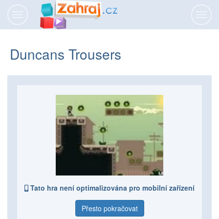
Přepnout
Přepn
navigaci
navig
Duncans Trousers
Tato hra není optimalizována pro mobilní zařízení
Přesto pokračovat