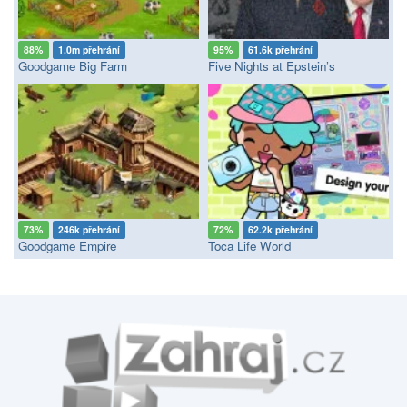
88%
1.0m přehrání
95%
61.6k přehrání
Goodgame Big Farm
Five Nights at Epstein’s
73%
246k přehrání
72%
62.2k přehrání
Goodgame Empire
Toca Life World