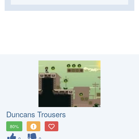
Duncans Trousers
80%
0
0