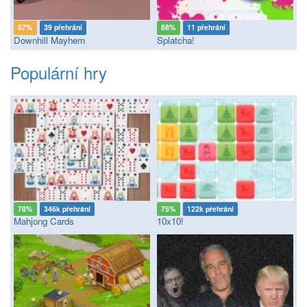
57%
39 přehrání
88%
11 přehrání
Downhill Mayhem
Splatcha!
Populární hry
78%
346k přehrání
75%
122k přehrání
Mahjong Cards
10x10!