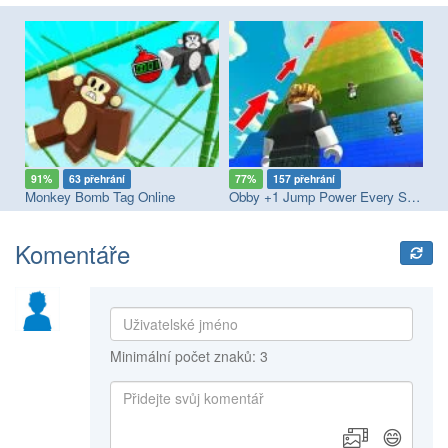
91%
63 přehrání
77%
157 přehrání
8
Monkey Bomb Tag Online
Obby +1 Jump Power Every Second
Su
Komentáře
Minimální počet znaků: 3
😄