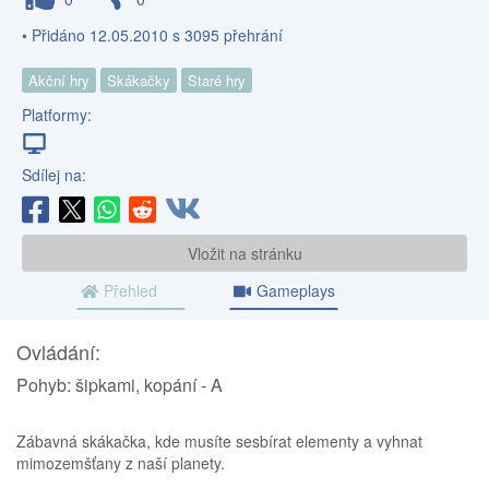
• Přidáno 12.05.2010 s 3095 přehrání
Akční hry
Skákačky
Staré hry
Platformy:
Sdílej na:
Vložit na stránku
Přehled
Gameplays
Ovládání:
Pohyb: šipkami, kopání - A
Zábavná skákačka, kde musíte sesbírat elementy a vyhnat
mimozemšťany z naší planety.