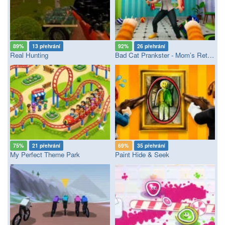
89%
13 přehrání
92%
26 přehrání
Real Hunting
Bad Cat Prankster - Mom’s Return
75%
21 přehrání
69%
35 přehrání
My Perfect Theme Park
Paint Hide & Seek