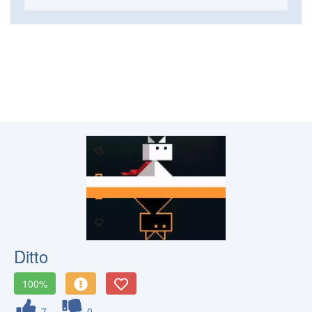
Ditto
100%
7
0