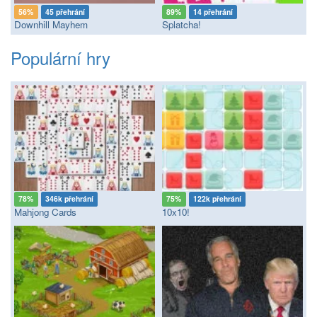
56%
45 přehrání
89%
14 přehrání
Downhill Mayhem
Splatcha!
Populární hry
78%
346k přehrání
75%
122k přehrání
Mahjong Cards
10x10!