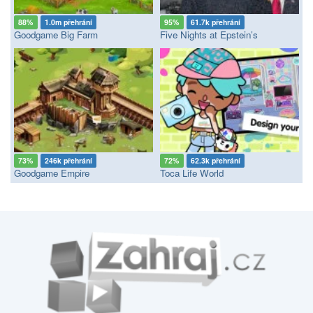
88%
1.0m přehrání
95%
61.7k přehrání
Goodgame Big Farm
Five Nights at Epstein’s
73%
246k přehrání
72%
62.3k přehrání
Goodgame Empire
Toca Life World