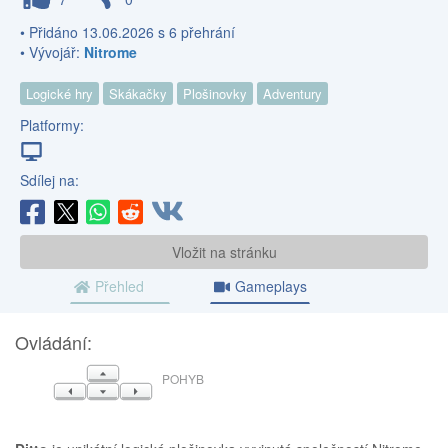
• Přidáno 13.06.2026 s 6 přehrání
• Vývojář:
Nitrome
Logické hry
Skákačky
Plošinovky
Adventury
Platformy:
Sdílej na:
Vložit na stránku
Přehled
Gameplays
Ovládání:
NAHORU
POHYB
VLEVO
DOLŮ
VPRAVO