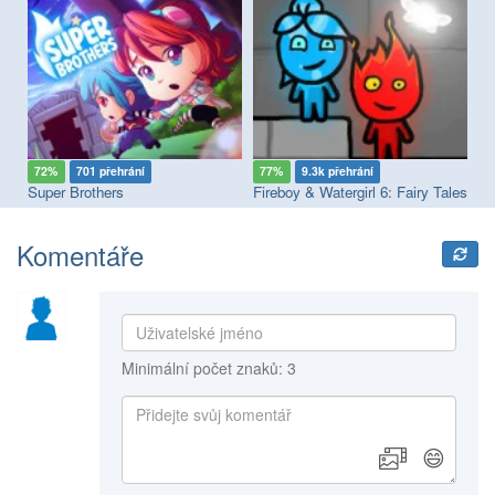
72%
701 přehrání
77%
9.3k přehrání
6
oy & Watergirl 7: and Friends
Super Brothers
Fireboy & Watergirl 6: Fairy Tales
Komentáře
Minimální počet znaků: 3
😄