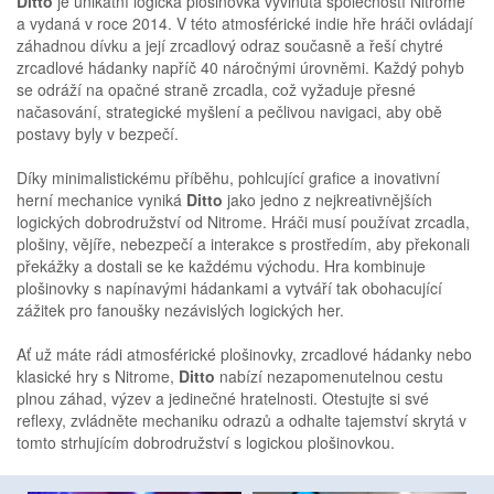
Ditto
je unikátní logická plošinovka vyvinutá společností Nitrome
a vydaná v roce 2014. V této atmosférické indie hře hráči ovládají
záhadnou dívku a její zrcadlový odraz současně a řeší chytré
zrcadlové hádanky napříč 40 náročnými úrovněmi. Každý pohyb
se odráží na opačné straně zrcadla, což vyžaduje přesné
načasování, strategické myšlení a pečlivou navigaci, aby obě
postavy byly v bezpečí.
Díky minimalistickému příběhu, pohlcující grafice a inovativní
herní mechanice vyniká
Ditto
jako jedno z nejkreativnějších
logických dobrodružství od Nitrome. Hráči musí používat zrcadla,
plošiny, vějíře, nebezpečí a interakce s prostředím, aby překonali
překážky a dostali se ke každému východu. Hra kombinuje
plošinovky s napínavými hádankami a vytváří tak obohacující
zážitek pro fanoušky nezávislých logických her.
Ať už máte rádi atmosférické plošinovky, zrcadlové hádanky nebo
klasické hry s Nitrome,
Ditto
nabízí nezapomenutelnou cestu
plnou záhad, výzev a jedinečné hratelnosti. Otestujte si své
reflexy, zvládněte mechaniku odrazů a odhalte tajemství skrytá v
tomto strhujícím dobrodružství s logickou plošinovkou.