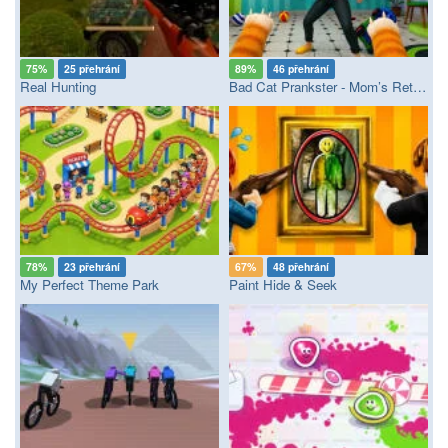
75%
25 přehrání
89%
46 přehrání
Real Hunting
Bad Cat Prankster - Mom’s Return
78%
23 přehrání
67%
48 přehrání
My Perfect Theme Park
Paint Hide & Seek