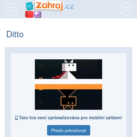
Přepnout
Přepn
navigaci
navig
Ditto
Tato hra není optimalizována pro mobilní zařízení
Přesto pokračovat