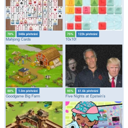
78%
346k přehrání
75%
122k přehrání
Mahjong Cards
10x10!
88%
1.0m přehrání
95%
61.6k přehrání
Goodgame Big Farm
Five Nights at Epstein’s