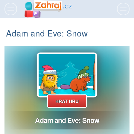
Přepnout
Přepn
navigaci
navig
Adam and Eve: Snow