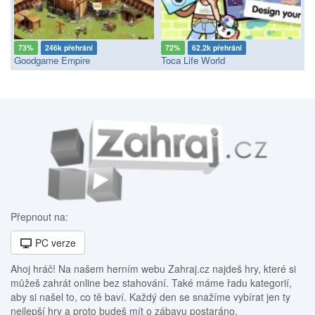
73%
246k přehrání
72%
62.2k přehrání
Goodgame Empire
Toca Life World
Přepnout na:
PC verze
Ahoj hráč! Na našem herním webu Zahraj.cz najdeš hry, které si
můžeš zahrát online bez stahování. Také máme řadu kategorií,
aby si našel to, co tě baví. Každý den se snažíme vybírat jen ty
nejlepší hry a proto budeš mít o zábavu postaráno.