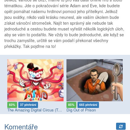
tématikou. Jde o pokračování série Adam and Eve, kde budete
opět pomáhat našemu hrdinovi pomoci jeho přítelkyni. Jelikož
jsou svátky, nikdo vaši krásku neunesl, ale vaším úkolem bude
získat vánoční stromeček. Najít ten správný ale nebude tak
jednoduché a cestou budete muset vyřešit několik logických úloh,
aby se vám to podařilo. Ne vždy to bude jednoduché, ale když se
trochu zamyslíte, určitě se vám podaří překonat všechny
překážky. Tak pojďme na to!
83%
37 přehrání
85%
665 přehrání
8
The Amazing Digital Circus (TADC) Mind Games
Dig Out of Prison
St
Komentáře