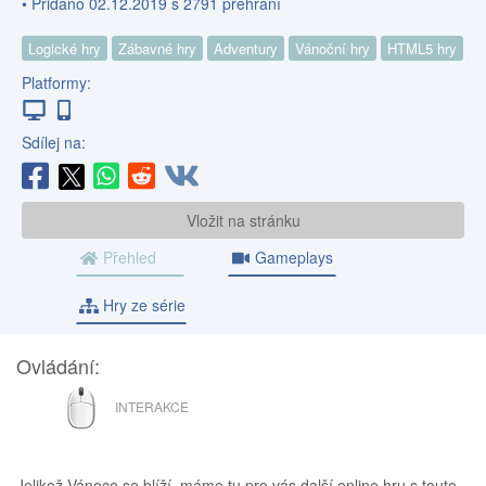
• Přidáno 02.12.2019 s 2791 přehrání
Logické hry
Zábavné hry
Adventury
Vánoční hry
HTML5 hry
Platformy:
Sdílej na:
Vložit na stránku
Přehled
Gameplays
Hry ze série
Ovládání:
MYŠ
INTERAKCE
Jelikož Vánoce se blíží, máme tu pro vás další online hru s touto