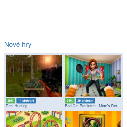
Nové hry
80%
14 přehrání
94%
29 přehrání
Real Hunting
Bad Cat Prankster - Mom’s Return