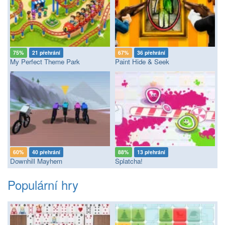
75%
21 přehrání
67%
36 přehrání
My Perfect Theme Park
Paint Hide & Seek
60%
40 přehrání
88%
13 přehrání
Downhill Mayhem
Splatcha!
Populární hry