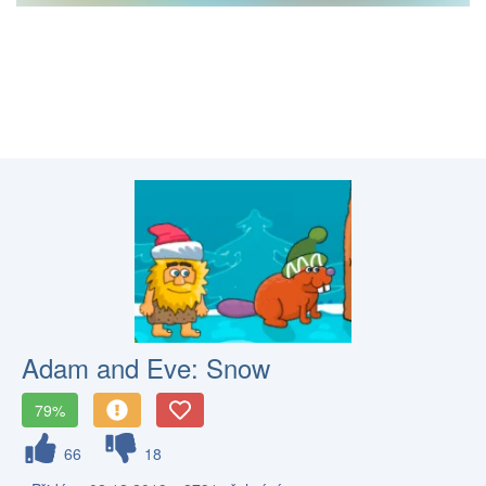
Adam and Eve: Snow
79%
66
18