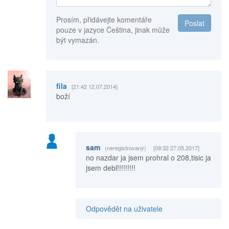
Prosím, přidávejte komentáře
Poslat
pouze v jazyce Čeština, jinak může
být vymazán.
fila
[21:42 12.07.2014]
boží
sam
(neregistrovaný)
[09:32 27.05.2017]
no nazdar ja jsem prohral o 208,tisic ja
jsem debl!!!!!!!!!
Odpovědět na uživatele