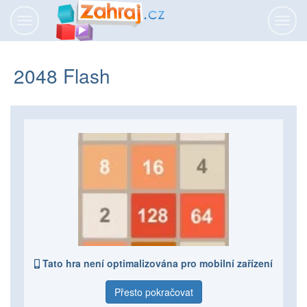
Přepnout
Přepn
navigaci
navig
2048 Flash
Tato hra není optimalizována pro mobilní zařízení
Přesto pokračovat