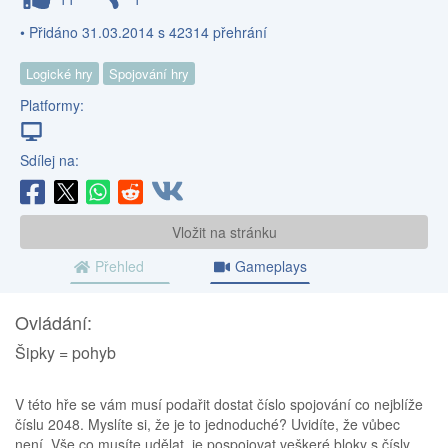
• Přidáno 31.03.2014 s 42314 přehrání
Logické hry
Spojování hry
Platformy:
Sdílej na:
Vložit na stránku
Přehled
Gameplays
Ovládání:
Šipky = pohyb
V této hře se vám musí podařit dostat číslo spojování co nejblíže
číslu 2048. Myslíte si, že je to jednoduché? Uvidíte, že vůbec
není. Vše co musíte udělat, je pospojovat veškeré bloky s čísly