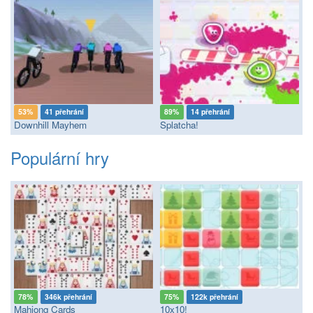
53%
41 přehrání
89%
14 přehrání
Downhill Mayhem
Splatcha!
Populární hry
78%
346k přehrání
75%
122k přehrání
Mahjong Cards
10x10!