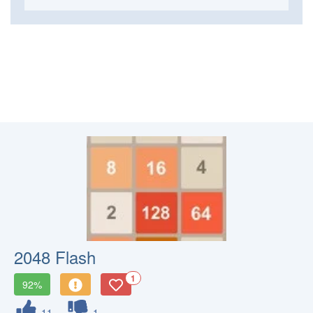
2048 Flash
1
92%
11
1