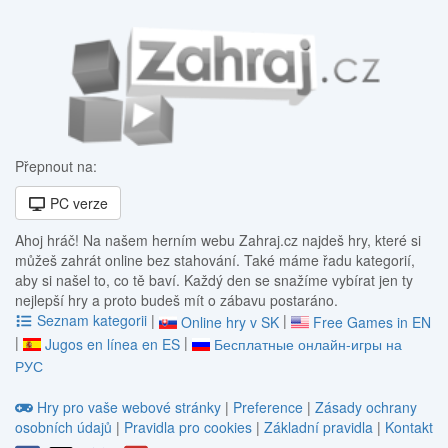
Přepnout na:
PC verze
Ahoj hráč! Na našem herním webu Zahraj.cz najdeš hry, které si
můžeš zahrát online bez stahování. Také máme řadu kategorií,
aby si našel to, co tě baví. Každý den se snažíme vybírat jen ty
nejlepší hry a proto budeš mít o zábavu postaráno.
Seznam kategorii
|
|
Online hry v SK
Free Games in EN
|
|
Jugos en línea en ES
Бесплатные онлайн-игры на
РУС
Hry pro vaše webové stránky
|
Preference
|
Zásady ochrany
osobních údajů
|
Pravidla pro cookies
|
Základní pravidla
|
Kontakt