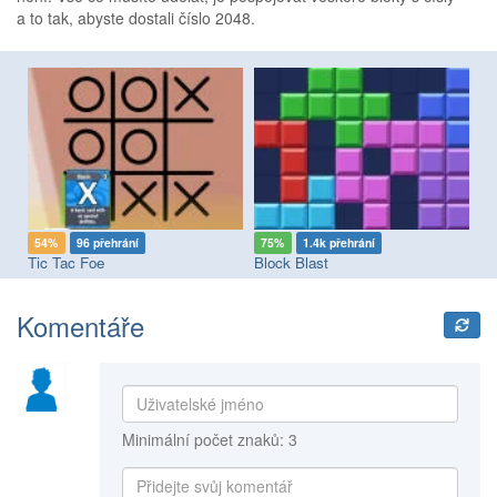
a to tak, abyste dostali číslo 2048.
54%
96 přehrání
75%
1.4k přehrání
8
Tic Tac Foe
Block Blast
Mi
Komentáře
Minimální počet znaků: 3