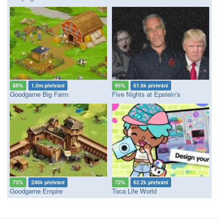
88%
1.0m přehrání
95%
61.6k přehrání
Goodgame Big Farm
Five Nights at Epstein’s
73%
246k přehrání
72%
62.2k přehrání
Goodgame Empire
Toca Life World