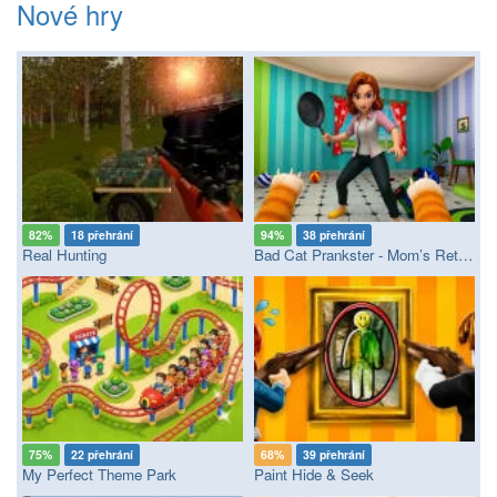
Nové hry
82%
18 přehrání
94%
38 přehrání
Real Hunting
Bad Cat Prankster - Mom’s Return
75%
22 přehrání
68%
39 přehrání
My Perfect Theme Park
Paint Hide & Seek