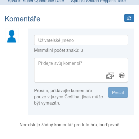
Sprunki Megaswap (Footlong's Take)
Sprunki Super Quadtruple Date
Sprunki Shifted Pepper’s Take
Sp
Komentáře
Minimální počet znaků: 3
😄
Prosím, přidávejte komentáře
Poslat
pouze v jazyce Čeština, jinak může
být vymazán.
Neexistuje žádný komentář pro tuto hru, buď první!