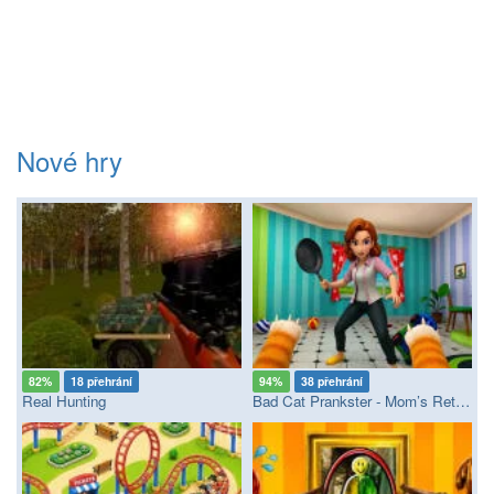
Nové hry
82%
18 přehrání
94%
38 přehrání
Real Hunting
Bad Cat Prankster - Mom’s Return