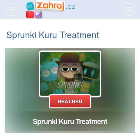
Přepnout
Přepn
navigaci
navig
Sprunki Kuru Treatment