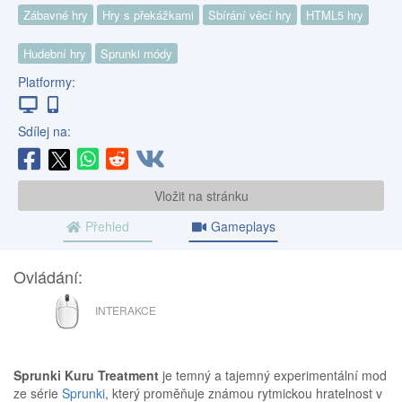
Zábavné hry
Hry s překážkami
Sbírání věcí hry
HTML5 hry
Hudební hry
Sprunki módy
Platformy:
Sdílej na:
Vložit na stránku
Přehled
Gameplays
Ovládání:
MYŠ
INTERAKCE
Sprunki Kuru Treatment
je temný a tajemný experimentální mod
ze série
Sprunki
, který proměňuje známou rytmickou hratelnost v