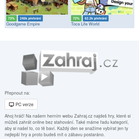
73%
246k přehrání
72%
62.2k přehrání
Goodgame Empire
Toca Life World
Přepnout na:
PC verze
Ahoj hráč! Na našem herním webu Zahraj.cz najdeš hry, které si
můžeš zahrát online bez stahování. Také máme řadu kategorií,
aby si našel to, co tě baví. Každý den se snažíme vybírat jen ty
nejlepší hry a proto budeš mít o zábavu postaráno.