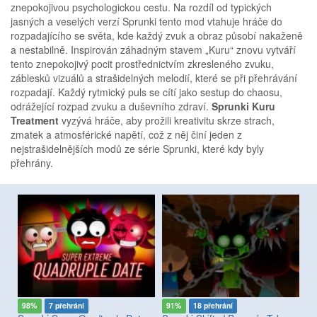
znepokojivou psychologickou cestu. Na rozdíl od typických
jasných a veselých verzí Sprunki tento mod vtahuje hráče do
rozpadajícího se světa, kde každý zvuk a obraz působí nakaženě
a nestabilně. Inspirován záhadným stavem „Kuru“ znovu vytváří
tento znepokojivý pocit prostřednictvím zkresleného zvuku,
záblesků vizuálů a strašidelných melodií, které se při přehrávání
rozpadají. Každý rytmický puls se cítí jako sestup do chaosu,
odrážející rozpad zvuku a duševního zdraví.
Sprunki Kuru
Treatment
vyzývá hráče, aby prožili kreativitu skrze strach,
zmatek a atmosférické napětí, což z něj činí jeden z
nejstrašidelnějších modů ze série Sprunki, které kdy byly
přehrány.
98%
7 přehrání
91%
18 přehrání
8