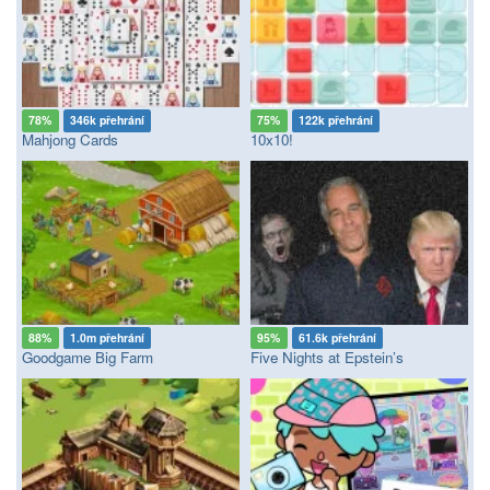
78%
346k přehrání
75%
122k přehrání
Mahjong Cards
10x10!
88%
1.0m přehrání
95%
61.6k přehrání
Goodgame Big Farm
Five Nights at Epstein’s