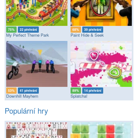
75%
22 přehrání
68%
39 přehrání
My Perfect Theme Park
Paint Hide & Seek
53%
41 přehrání
89%
14 přehrání
Downhill Mayhem
Splatcha!
Populární hry