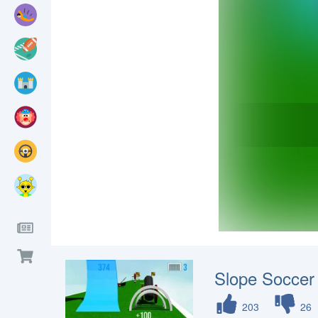
Slope Soccer
203
26