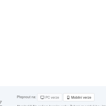
Přepnout na:
PC verze
Mobilní verze