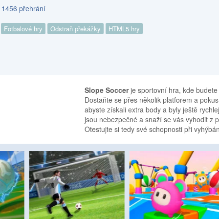
s 1456 přehrání
Fotbalové hry
Odstraň překážky
HTML5 hry
Slope Soccer
je sportovní hra, kde budete
Dostaňte se přes několik platforem a pokus
abyste získali extra body a byly ještě rychle
jsou nebezpečné a snaží se vás vyhodit z p
Otestujte si tedy své schopnosti při vyhýbá