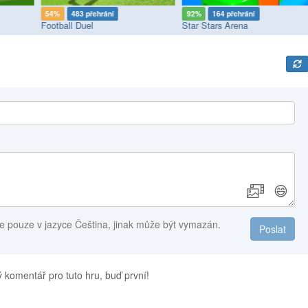
54%
483 přehrání
92%
164 přehrání
Football Duel
Star Stars Arena
😄
e pouze v jazyce Čeština, jinak může být vymazán.
Poslat
 komentář pro tuto hru, buď první!