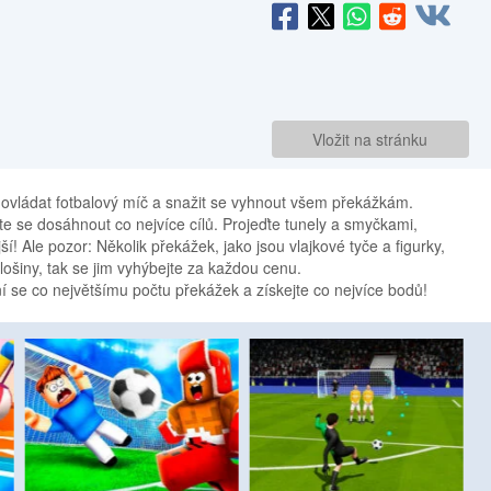
Vložit na stránku
 ovládat fotbalový míč a snažit se vyhnout všem překážkám.
te se dosáhnout co nejvíce cílů. Projeďte tunely a smyčkami,
jší! Ale pozor: Několik překážek, jako jsou vlajkové tyče a figurky,
lošiny, tak se jim vyhýbejte za každou cenu.
ní se co největšímu počtu překážek a získejte co nejvíce bodů!