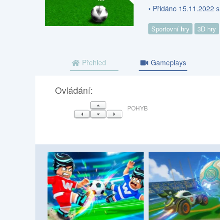
• Přidáno 15.11.2022 
Sportovní hry
3D hry
Přehled
Gameplays
Ovládání:
NAHORU
POHYB
VLEVO
DOLŮ
VPRAVO