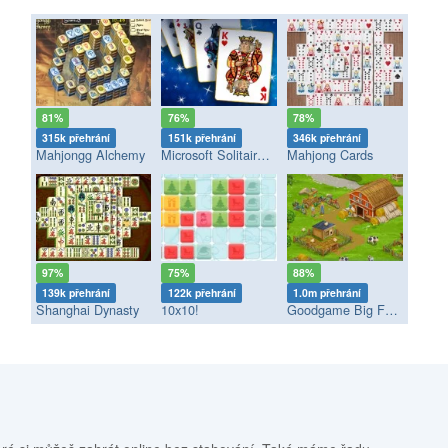
81%
76%
78%
315k přehrání
151k přehrání
346k přehrání
Mahjongg Alchemy
Microsoft Solitaire Collection
Mahjong Cards
97%
75%
88%
139k přehrání
122k přehrání
1.0m přehrání
Shanghai Dynasty
10x10!
Goodgame Big Farm