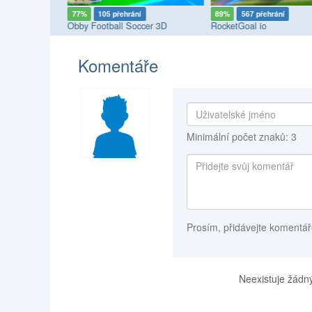
77%
105 přehrání
89%
567 přehrání
Obby Football Soccer 3D
RocketGoal io
Komentáře
Minimální počet znaků: 3
Prosím, přidávejte komentář
Neexistuje žádný