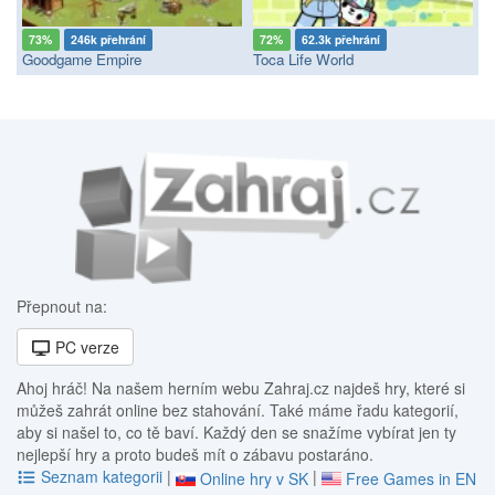
73%
246k přehrání
72%
62.3k přehrání
Goodgame Empire
Toca Life World
Přepnout na:
PC verze
Ahoj hráč! Na našem herním webu Zahraj.cz najdeš hry, které si
můžeš zahrát online bez stahování. Také máme řadu kategorií,
aby si našel to, co tě baví. Každý den se snažíme vybírat jen ty
nejlepší hry a proto budeš mít o zábavu postaráno.
Seznam kategorii
|
|
Online hry v SK
Free Games in EN