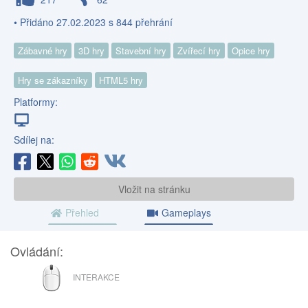
• Přidáno 27.02.2023 s 844 přehrání
Zábavné hry
3D hry
Stavební hry
Zvířecí hry
Opice hry
Hry se zákazníky
HTML5 hry
Platformy:
Sdílej na:
Vložit na stránku
Přehled
Gameplays
Ovládání:
MYŠ
INTERAKCE