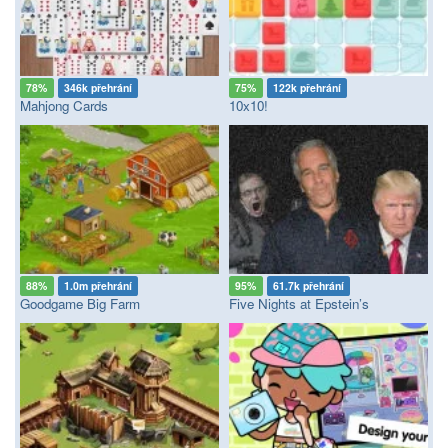
78%
346k přehrání
75%
122k přehrání
Mahjong Cards
10x10!
88%
1.0m přehrání
95%
61.7k přehrání
Goodgame Big Farm
Five Nights at Epstein’s