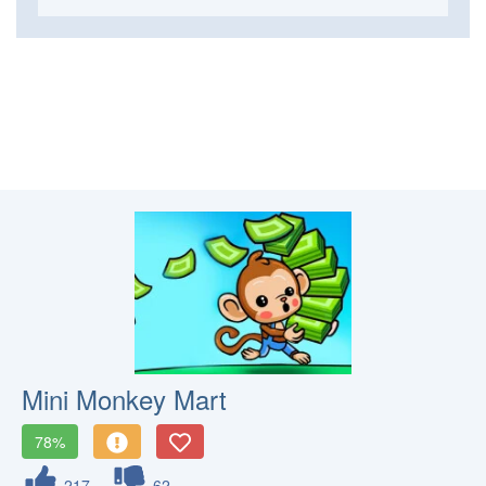
Mini Monkey Mart
78%
217
62