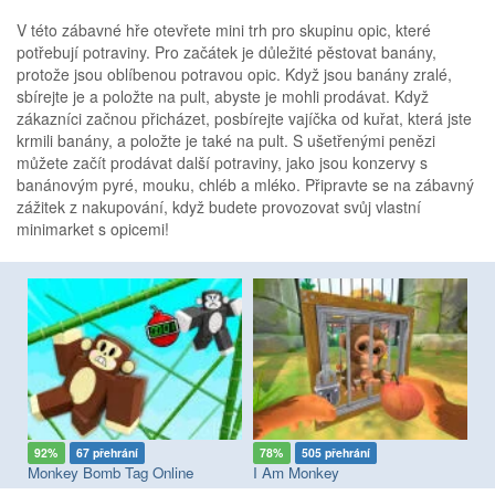
V této zábavné hře otevřete mini trh pro skupinu opic, které
potřebují potraviny. Pro začátek je důležité pěstovat banány,
protože jsou oblíbenou potravou opic. Když jsou banány zralé,
sbírejte je a položte na pult, abyste je mohli prodávat. Když
zákazníci začnou přicházet, posbírejte vajíčka od kuřat, která jste
krmili banány, a položte je také na pult. S ušetřenými penězi
můžete začít prodávat další potraviny, jako jsou konzervy s
banánovým pyré, mouku, chléb a mléko. Připravte se na zábavný
zážitek z nakupování, když budete provozovat svůj vlastní
minimarket s opicemi!
92%
67 přehrání
78%
505 přehrání
8
Monkey Bomb Tag Online
I Am Monkey
Gr