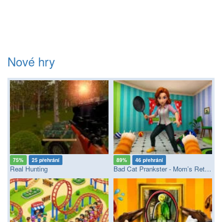
Nové hry
75%
25 přehrání
89%
46 přehrání
Real Hunting
Bad Cat Prankster - Mom’s Return