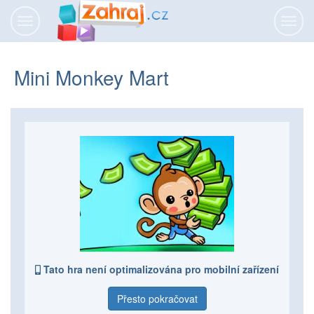
Přepnout
Přepn
navigaci
navig
Mini Monkey Mart
Tato hra není optimalizována pro mobilní zařízení
Přesto pokračovat