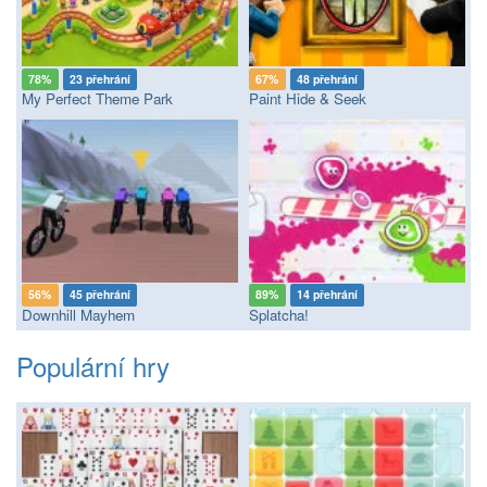
78%
23 přehrání
67%
48 přehrání
My Perfect Theme Park
Paint Hide & Seek
56%
45 přehrání
89%
14 přehrání
Downhill Mayhem
Splatcha!
Populární hry