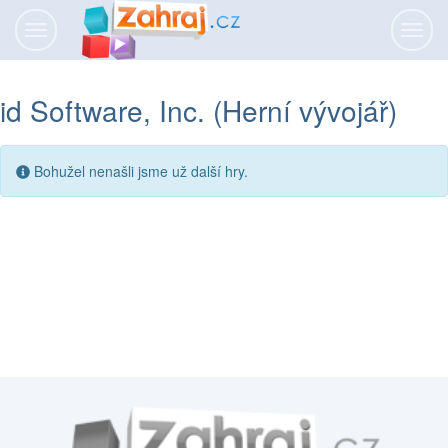
Přepnout
Přepn
navigaci
navig
id Software, Inc. (Herní vývojář)
Bohužel nenašli jsme už další hry.