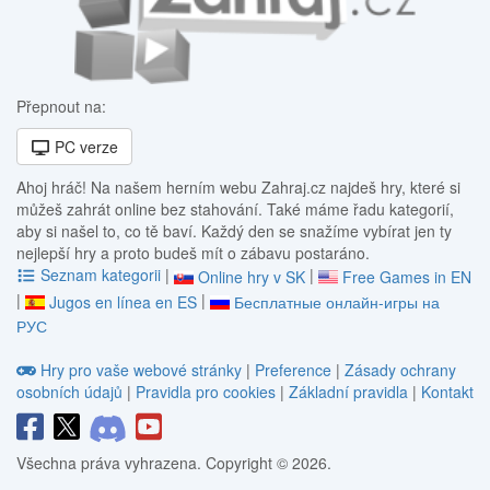
Přepnout na:
PC verze
Ahoj hráč! Na našem herním webu Zahraj.cz najdeš hry, které si
můžeš zahrát online bez stahování. Také máme řadu kategorií,
aby si našel to, co tě baví. Každý den se snažíme vybírat jen ty
nejlepší hry a proto budeš mít o zábavu postaráno.
Seznam kategorii
|
|
Online hry v SK
Free Games in EN
|
|
Jugos en línea en ES
Бесплатные онлайн-игры на
РУС
Hry pro vaše webové stránky
|
Preference
|
Zásady ochrany
osobních údajů
|
Pravidla pro cookies
|
Základní pravidla
|
Kontakt
Všechna práva vyhrazena. Copyright © 2026.