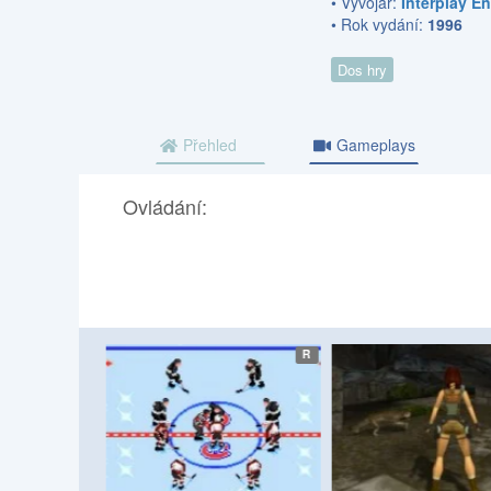
• Vývojář:
Interplay E
• Rok vydání:
1996
Dos hry
Přehled
Gameplays
Ovládání:
etro
etro
R
R