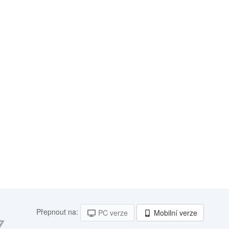
Přepnout na:
PC verze
Mobilní verze