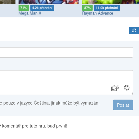
71%
4.2k přehrání
87%
11.0k přehrání
Mega Man X
Rayman Advance
😄
e pouze v jazyce Čeština, jinak může být vymazán.
Poslat
 komentář pro tuto hru, buď první!