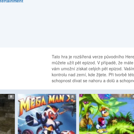
ntertainment
Tato hra je rozšířená verze původního Heret
můžete užít pět epizod. V případě, že máte 
vám umožní získat celých pět epizod. Vaším
kontrolu nad zemí, kde žijete. Při tvorbě té
schopnost dívat se nahoru a dolů a schopno
etro
etro
R
R