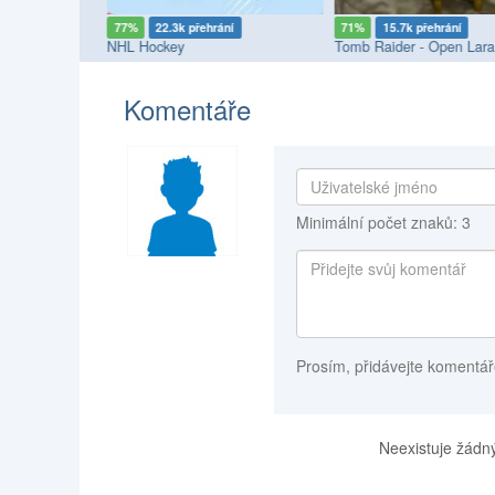
ní
77%
22.3k přehrání
71%
15.7k přehrání
NHL Hockey
Tomb Raider - Open Lara
Komentáře
Minimální počet znaků: 3
Prosím, přidávejte komentář
Neexistuje žádný