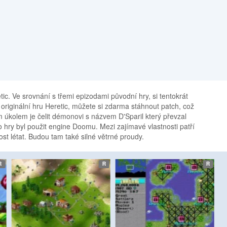
ic. Ve srovnání s třemi epizodami původní hry, si tentokrát
originální hru Heretic, můžete si zdarma stáhnout patch, což
 úkolem je čelit démonovi s názvem D'Sparil který převzal
to hry byl použit engine Doomu. Mezi zajímavé vlastnosti patří
st létat. Budou tam také silné větrné proudy.
etro
etro
etro
R
R
R