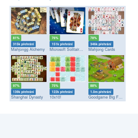
81%
76%
78%
315k přehrání
151k přehrání
346k přehrání
Mahjongg Alchemy
Microsoft Solitaire Collection
Mahjong Cards
97%
75%
88%
139k přehrání
122k přehrání
1.0m přehrání
Shanghai Dynasty
10x10!
Goodgame Big Farm