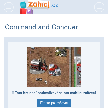
Přepnout
Přepn
navigaci
navig
Command and Conquer
Tato hra není optimalizována pro mobilní zařízení
Přesto pokračovat