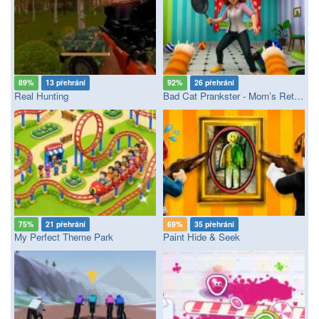
89%
13 přehrání
92%
26 přehrání
Real Hunting
Bad Cat Prankster - Mom’s Return
75%
21 přehrání
69%
35 přehrání
My Perfect Theme Park
Paint Hide & Seek