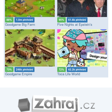
88%
1.0m přehrání
95%
61.6k přehrání
Goodgame Big Farm
Five Nights at Epstein’s
73%
246k přehrání
72%
62.2k přehrání
Goodgame Empire
Toca Life World