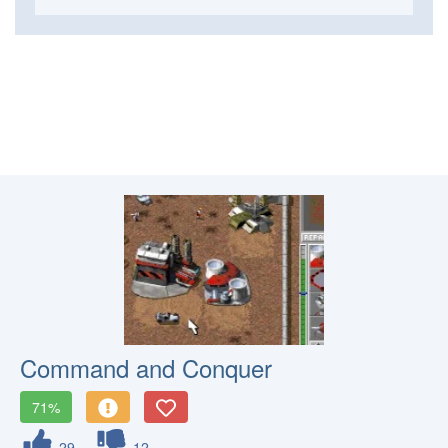
Command and Conquer
71%
29
12