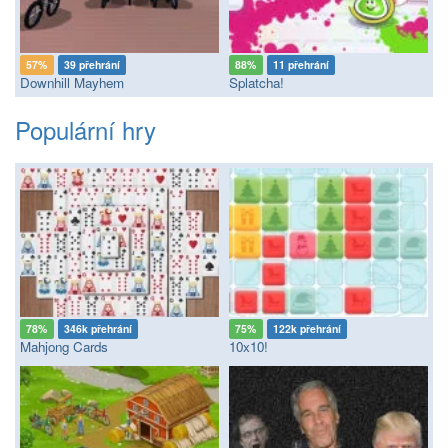
57%
39 přehrání
88%
11 přehrání
Downhill Mayhem
Splatcha!
Populární hry
78%
346k přehrání
75%
122k přehrání
Mahjong Cards
10x10!