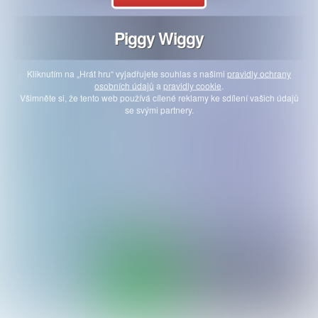
Piggy Wiggy
Kliknutím na „Hrát hru“ vyjadřujete souhlas s našimi
pravidly ochrany
osobních údajů
a
pravidly cookie
.
Všimněte si, že tento web používá cílené reklamy ke sdílení vašich údajů
se svými partnery.