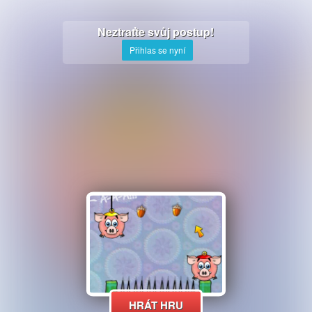
Neztraťte svůj postup!
Přihlas se nyní
HRÁT HRU