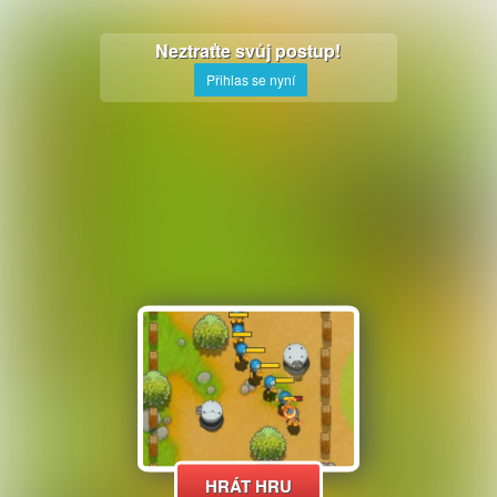
Neztraťte svůj postup!
Přihlas se nyní
HRÁT HRU