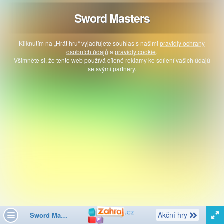
Sword Masters
Kliknutím na „Hrát hru“ vyjadřujete souhlas s našimi
pravidly ochrany
osobních údajů
a
pravidly cookie
.
Všimněte si, že tento web používá cílené reklamy ke sdílení vašich údajů
se svými partnery.
Další
Akční hry
Sword Masters
Toggle