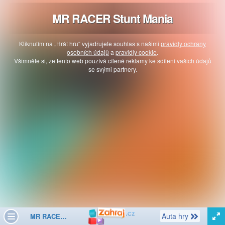
MR RACER Stunt Mania
Kliknutím na „Hrát hru“ vyjadřujete souhlas s našimi
pravidly ochrany
osobních údajů
a
pravidly cookie
.
Všimněte si, že tento web používá cílené reklamy ke sdílení vašich údajů
se svými partnery.
Další
Auta hry
MR RACER Stunt Mania
Toggle