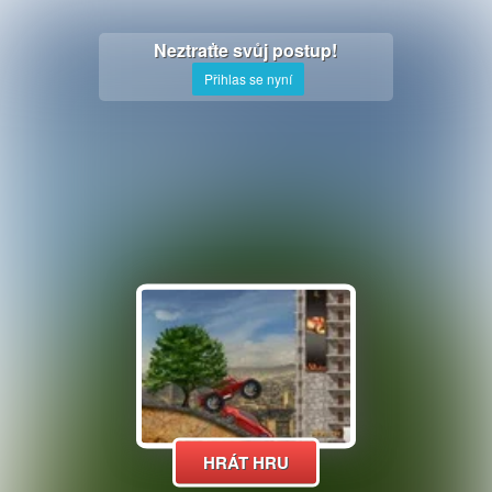
Neztraťte svůj postup!
Přihlas se nyní
HRÁT HRU