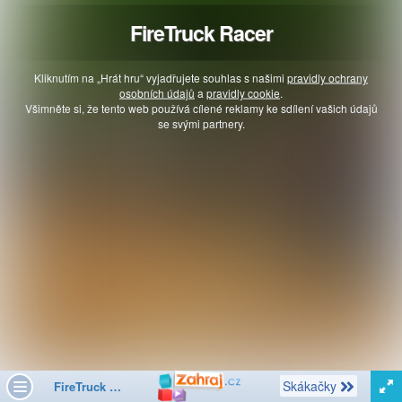
FireTruck Racer
Kliknutím na „Hrát hru“ vyjadřujete souhlas s našimi
pravidly ochrany
osobních údajů
a
pravidly cookie
.
Všimněte si, že tento web používá cílené reklamy ke sdílení vašich údajů
se svými partnery.
Další
Skákačky
FireTruck Racer
Toggle