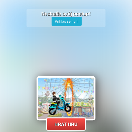
Neztraťte svůj postup!
Přihlas se nyní
HRÁT HRU