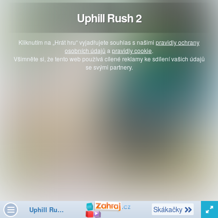
Uphill Rush 2
Kliknutím na „Hrát hru“ vyjadřujete souhlas s našimi
pravidly ochrany
osobních údajů
a
pravidly cookie
.
Všimněte si, že tento web používá cílené reklamy ke sdílení vašich údajů
se svými partnery.
Další
Skákačky
Uphill Rush 2
Toggle