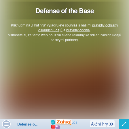
Defense of the Base
Kliknutím na „Hrát hru“ vyjadřujete souhlas s našimi
pravidly ochrany
osobních údajů
a
pravidly cookie
.
Všimněte si, že tento web používá cílené reklamy ke sdílení vašich údajů
se svými partnery.
Další
Akční hry
Defense of the Base
Toggle