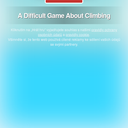
A Difficult Game About Climbing
Kliknutím na „Hrát hru“ vyjadřujete souhlas s našimi
pravidly ochrany
osobních údajů
a
pravidly cookie
.
Všimněte si, že tento web používá cílené reklamy ke sdílení vašich údajů
se svými partnery.