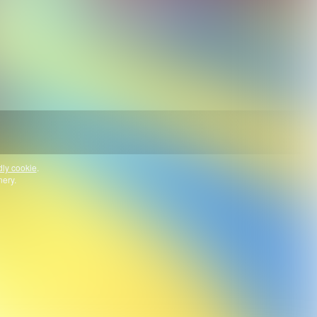
dly cookie
.
nery.