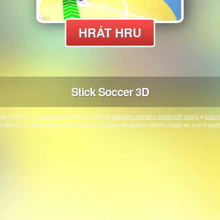
HRÁT HRU
Stick Soccer 3D
na „Hrát hru“ vyjadřujete souhlas s našimi
pravidly ochrany osobních údajů
a
pravi
něte si, že tento web používá cílené reklamy ke sdílení vašich údajů se svými part