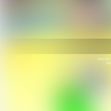
Kliknutím 
Všim