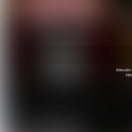
Kliknutím 
Všim