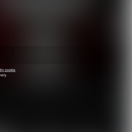
dly cookie
.
nery.