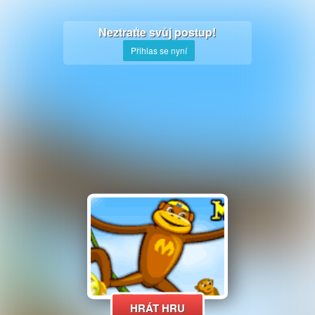
Neztraťte svůj postup!
Přihlas se nyní
HRÁT HRU