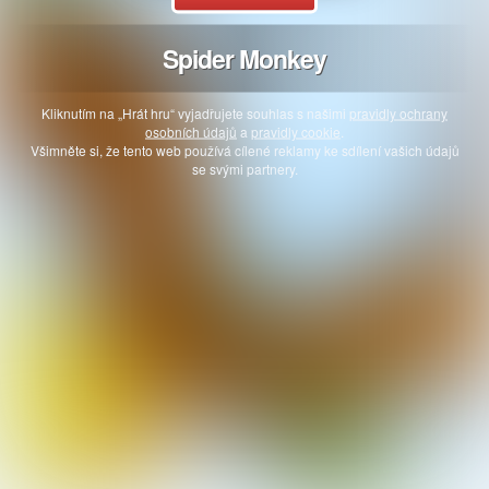
Spider Monkey
Kliknutím na „Hrát hru“ vyjadřujete souhlas s našimi
pravidly ochrany
osobních údajů
a
pravidly cookie
.
Všimněte si, že tento web používá cílené reklamy ke sdílení vašich údajů
se svými partnery.