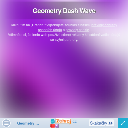
Geometry Dash Wave
Kliknutím na „Hrát hru“ vyjadřujete souhlas s našimi
pravidly ochrany
osobních údajů
a
pravidly cookie
.
Všimněte si, že tento web používá cílené reklamy ke sdílení vašich údajů
se svými partnery.
Další
Skákačky
Geometry Dash Wave
Toggle