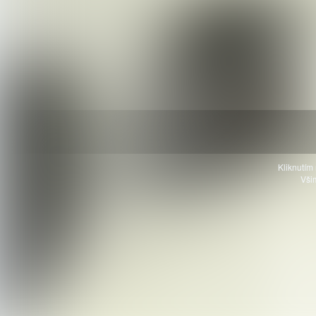
Kliknutím 
Všim