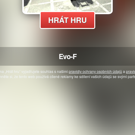
HRÁT HRU
Evo-F
na „Hrát hru“ vyjadřujete souhlas s našimi
pravidly ochrany osobních údajů
a
pravi
něte si, že tento web používá cílené reklamy ke sdílení vašich údajů se svými part