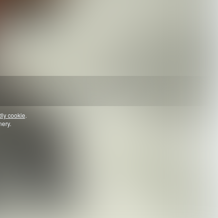
dly cookie
.
nery.