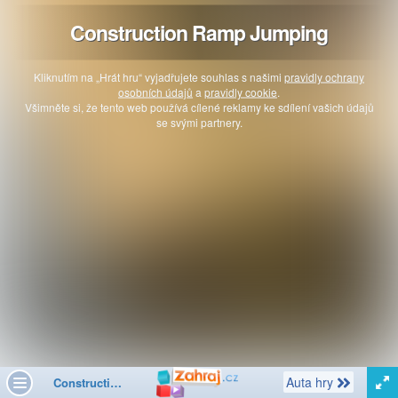
Construction Ramp Jumping
Kliknutím na „Hrát hru“ vyjadřujete souhlas s našimi
pravidly ochrany
osobních údajů
a
pravidly cookie
.
Všimněte si, že tento web používá cílené reklamy ke sdílení vašich údajů
se svými partnery.
Další
Auta hry
Construction Ramp Jumping
Toggle