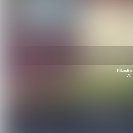
Kliknutím 
Všim