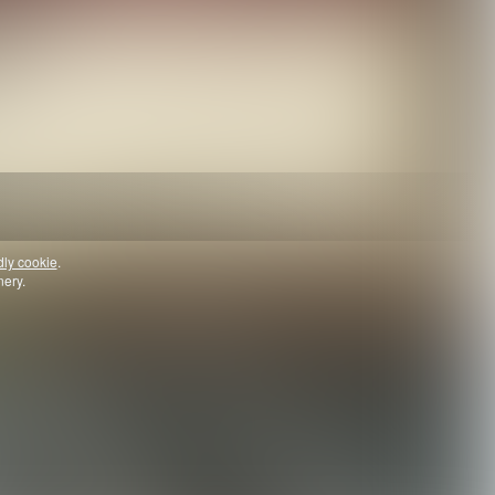
dly cookie
.
nery.