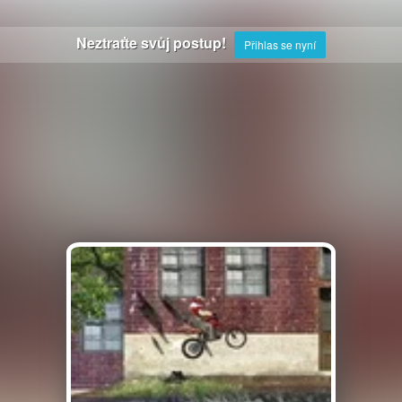
Neztraťte svůj postup!
Přihlas se nyní