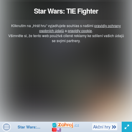
Star Wars: TIE Fighter
Kliknutím na „Hrát hru“ vyjadřujete souhlas s našimi
pravidly ochrany
osobních údajů
a
pravidly cookie
.
Všimněte si, že tento web používá cílené reklamy ke sdílení vašich údajů
se svými partnery.
Další
Akční hry
Star Wars: TIE Fighter
Toggle