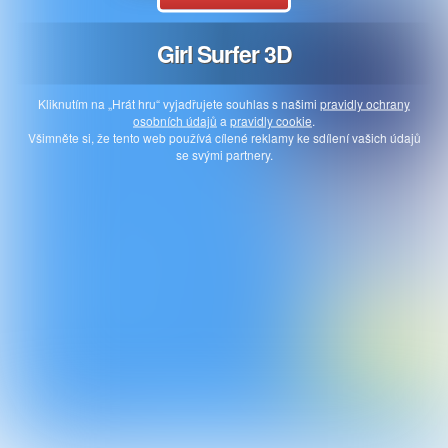
Girl Surfer 3D
Kliknutím na „Hrát hru“ vyjadřujete souhlas s našimi
pravidly ochrany
osobních údajů
a
pravidly cookie
.
Všimněte si, že tento web používá cílené reklamy ke sdílení vašich údajů
se svými partnery.