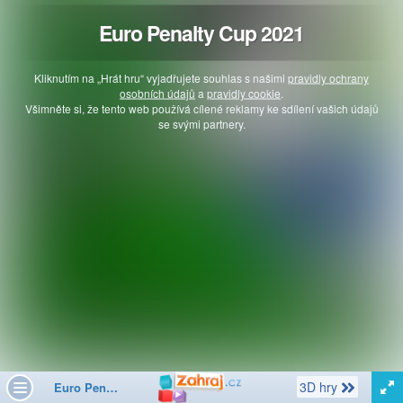
Euro Penalty Cup 2021
Kliknutím na „Hrát hru“ vyjadřujete souhlas s našimi
pravidly ochrany
osobních údajů
a
pravidly cookie
.
Všimněte si, že tento web používá cílené reklamy ke sdílení vašich údajů
se svými partnery.
Další
3D hry
Euro Penalty Cup 2021
Toggle