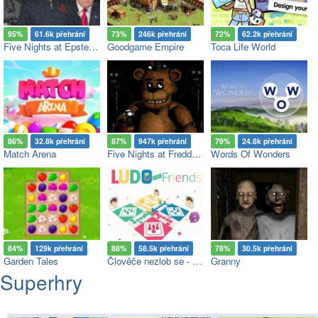
95%
61.6k přehrání
73%
246k přehrání
72%
62.2k přehrání
Five Nights at Epstein’s
Goodgame Empire
Toca Life World
86%
32.8k přehrání
87%
947k přehrání
79%
24.8k přehrání
Match Arena
Five Nights at Freddy's
Words Of Wonders
84%
129k přehrání
88%
58.5k přehrání
78%
30.5k přehrání
Garden Tales
Člověče nezlob se - Multiplayer
Granny
Superhry