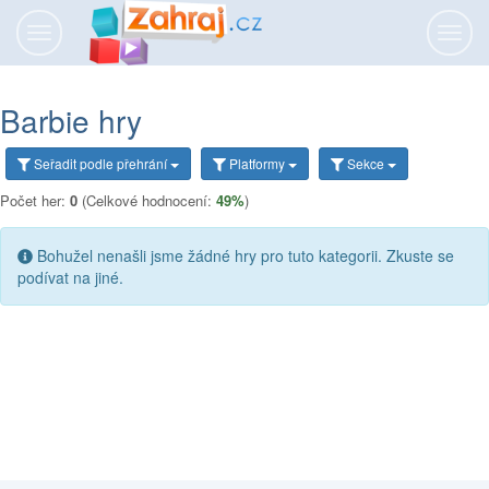
Přepnout
Přepn
navigaci
navig
Barbie hry
Seřadit
podle přehrání
Platformy
Sekce
Počet her:
0
(Celkové hodnocení:
49%
)
Bohužel nenašli jsme žádné hry pro tuto kategorii. Zkuste se
podívat na jiné.