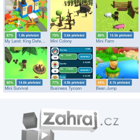
87%
1.8k přehrání
73%
3.6k přehrání
88%
15.5k přehrání
My Land: King Defender
Mini Colony
Mini Farm
80%
14.6k přehrání
77%
4.9k přehrání
59%
4.1k přehrání
Mini Survival
Business Tycoon
Bean Jump