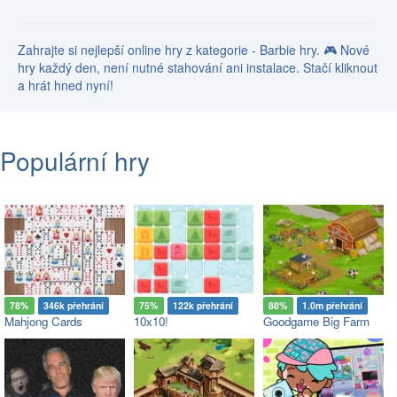
Zahrajte si nejlepší online hry z kategorie - Barbie hry. 🎮 Nové
hry každý den, není nutné stahování ani instalace. Stačí kliknout
a hrát hned nyní!
Populární hry
78%
346k přehrání
75%
122k přehrání
88%
1.0m přehrání
Mahjong Cards
10x10!
Goodgame Big Farm