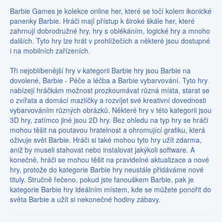
Barbie Games je kolekce online her, které se točí kolem ikonické
panenky Barbie. Hráči mají přístup k široké škále her, které
zahrnují dobrodružné hry, hry s oblékáním, logické hry a mnoho
dalších. Tyto hry lze hrát v prohlížečích a některé jsou dostupné
i na mobilních zařízeních.
Tři nejoblíbenější hry v kategorii Barbie hry jsou Barbie na
dovolené, Barbie - Péče a léčba a Barbie vybarvování. Tyto hry
nabízejí hráčkám možnost prozkoumávat různá místa, starat se
o zvířata a domácí mazlíčky a rozvíjet své kreativní dovednosti
vybarvováním různých obrázků. Některé hry v této kategorii jsou
3D hry, zatímco jiné jsou 2D hry. Bez ohledu na typ hry se hráči
mohou těšit na poutavou hratelnost a ohromující grafiku, která
oživuje svět Barbie. Hráči si také mohou tyto hry užít zdarma,
aniž by museli stahovat nebo instalovat jakýkoli software. A
konečně, hráči se mohou těšit na pravidelné aktualizace a nové
hry, protože do kategorie Barbie hry neustále přidáváme nové
tituly. Stručně řečeno, pokud jste fanouškem Barbie, pak je
kategorie Barbie hry ideálním místem, kde se můžete ponořit do
světa Barbie a užít si nekonečné hodiny zábavy.